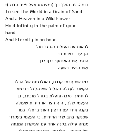
דומה. זה הולך כך (ומצוטט אצל פייר הדוט):
To see the World in a Grain of Sand 
And a Heaven in a Wild Flower
Hold Infinity in the palm of your 
hand 
And Eternity in an hour. 
לראות את העולם בגרגר חול
וגן עדן בפרח בר
החזק את האינסוף בכף ידך
ואת הנצח בשעה
כמו שתיארתי קודם, באנלוגיות של הכלב 
הקשור לעגלה והגליל שמתגלגל כביטוי 
להיותינו סיבה פועלת בגורל מוכתב, כך 
העצמי שלנו, הוא רצון או חירות שעולה 
בקנה אחד עם הרצון האוניברסלי. כמו 
שסנקה כתב שזו החירות. כי העצמי כעקרון 
מנחה עולה בקנה אחד עם העיקרון המנחה 