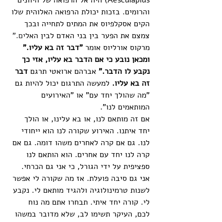
Aesculapius) היה אל הרפואה של היוונים 
והרומים. בזכות יכולת הרפואה האלוהית שלו 
הקים אסקלפיוס את המתים לתחייה ובכך 
צמצם את הפער בין בני האדם לבין האל
ים."
מרקוס אורליוס אומר 
"דבר זה בא עליו." 
ומכאן נובע כי אם הדבר בא עליו, אזי כך 
נקבע לו הדבר." 
אברהם ארואטי תרגם 
דבר 
זה בא עליו. 
למעשה התרגום יכול להיות גם 
"מה שהולך יחד עם" או "האירועים 
המותאמים לנו". 
אם זה מותאם לנו, או בא עלינו, או הולך 
יחד איתנו. האירוע שקורה לנו הוא ייחודי 
לנו. גם אם קרה לאחרים משהו דומה. גם אם 
קרה לנו יחד עם אחרים. הוא הותאם לנו 
ספציפית על ידי הגורל, כי אני גם הכרחי. 
אני גם סיבה פועלת. אז מה שקורה לי אפשר 
לשנות טרמינולוגיה ולהגיד מותאם לי. נקבע 
לי. קורה יחד איתי. תבחרו אתם מה נוח 
לכם, העיקר תשימו לב, שלא מדובר במשהו 