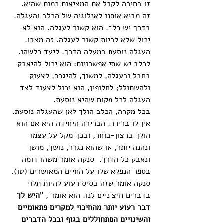
זו בחירה לקבל את המציאות כמות שהיא. 
זה מביא אותנו לאנלוגיה של הכלב והעגלה. 
בדרך יש כלב. הוא קשור לעגלה. הוא לא 
יכול שלא להיות קשור לעגלה. זה מצבו. 
העגלה נוסעת במעלה הדרך. ליעד כלשהו. 
לכלב יש שתי אפשרויות: הוא יכול להיאבק 
בחבל ובעגלה, למשוך, להיגרר, לצעוק 
ולהשתולל; לחלופין, הוא יכול לצעוד לצד 
העגלה לכל מקום שהיא נוסעת.
בכל מקרה, הכלב הולך לאן שהעגלה נוסעת. 
אין לו ברירה. הברירה היחידה היא אם הוא 
הולך ברצון-בוחר, ובכך מקל על עצמו 
ונהנה יותר, או שהוא נגרר, נושך, מושך 
ונאבק כל הדרך.  סנקה אומר משהו דומה 
בספר הנפלא שלו על החיים המאושרים (טו).
סנקה אומר שזה בסיס רעוע להיות תלוי 
בדברים חיצוניים לנו. הוא אומר , "
היש לך 
דבר רעוע יותר מהחיכוי למקרים פתאומיים 
והשינויים המתחוללים בגוף ובכל הדברים 