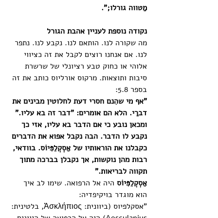
מַטווה גורלו;". 
נקודה נוספת לעניין אהבת הגורל
מה שקורה לנו. הותאם לנו. נקבע לנו. נתפר 
לנו. אם אנחנו רוצים לקבל את זה כציווי 
אלוהי או כחוק טבע רציונלי של שרשרת  
סיבות ותוצאות. מרקוס אורליוס כותב את זה 
בספר 5.8:
"אף מי שהִנם חסרי דעת לחלוטין מבינים את 
דברַי. הלא הם אומרים: "דבר זה בא עליו." 
ומכאן נובע כי אם הדבר בא עליו, אזי כך 
נקבע לו הדבר. הבה נקבל אפוא את הדברים 
כקבלנו את הוראותיו של אַסְקְלֵפִּיוֹס. בוודאי, 
רבות מהן נוקשות, אך נקבלן בברכה מתוך 
תקווה לבריאות."
אַסְקְלֵפִּיוֹס 
היה אל הרפואה. שימו לב איך 
הוא מוגדר בויקיפדיה:
"אסקלפיוס (ביוונית: Ἀσκλήπιος, בלטינית: 