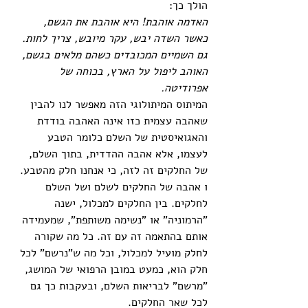
הולך כך:
האדמה אוהבת! היא אוהבת את הגשם, 
כאשר השדה יבש, עקר מיובש, צריך לחות. 
גם השמיים המכובדים כשהם מלאים בגשם, 
האוהב ליפול על הארץ, בכוחה של 
אפרודיטה. 
המיתוס המיתולוגי הזה מאפשר לנו להבין  
שאהבה עצמית כזו אינה האהבה בודדת 
והאגואיסטית של השלם כלומר הטבע 
לעצמו, אלא אהבה ההדדית, בתוך השלם, 
של החלקים זה לזה, כי אנחנו חלק מהטבע. 
ו אהבה של החלקים לשלם ושל השלם 
לחלקים. בין החלקים למכלול, ישנה 
"הרמוניה" או "נשימה משותפת", שמעמידה 
אותם בהתאמה זה עם זה. כל מה שקורה 
לחלק מועיל למכלול, וכל מה ש"נרשם" לכל 
חלק הוא, כמעט במובן הרפואי של המושג, 
"מרשם" לבריאות השלם, ובעקבות כך גם 
לכל שאר החלקים.