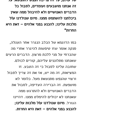
של עולם, על זה צריכה הנפש להתנשא. על 
זה אנחנו מושבעים ועומדים, לסבול כל 
הדברים האנושיים ולא להיבהל ממה שאין 
ביכלתנו להשתמט ממנו. מיום שנולדנו עוֹל 
מלכות עלינו; להכנע בפני אלהים – זאת היא 
החרות" 
כמו הדוגמא של הכלב הנגרר אחר העגלה, 
סנקה אומר שזו טיפשות להיגרר אחרי מה 
שהכרחי על פני ללכת מרצון. הדברים הרעים 
שאנחנו מתלוננים עליהם, קורים לכולם. 
שחובה עלינו לסבול כי זה הטבע. זו 
המציאות, זה מה יש, אז את זה צריך לסבול 
ורצוי שהנפש מתנשאת מעל. כלומר לא 
מושפעת. זה הברירה העדיפה, לסבול את 
הדברים האנושיים ולא להתרגש ממה 
שאנחנו לא יכולים להימלט ממנו. דהיינו 
הגורל. 
מיום שנולדנו עוֹל מלכות עלינו; 
להכנע בפני אלהים – זאת היא החרות. 