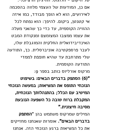
של היקום - הלוגוס. ההיגיון הרציונלי. 
אם כן, המודעות של העצמי מלווה בהסכמה 
לאירועים, הוא לא הופך מבודד, כמו איזה 
אי קטנטן, ביקום. להיפך: הוא נפתח לכל 
ההוויה הקוסמית, עד כדי כך שהאני מעלה 
את עצמו ממצבו המצומצם ומנקודת המבט 
האינדיבידואלית החלקית והמוגבלת שלו, 
לעבר פרספקטיבה אוניברסלית. כך, התודעה 
שלי מתרחבת עד שהיא חופפת לממדי 
התודעה הקוסמית.
מרקוס אורליוס כותב בספר 9:
"(6) הסתפק בדברים הבאים: בשיפוט 
הנוכחי התופס את המציאות; במעשה הנוכחי 
המיטיב עם הכלל; בהתנהלותך הנוכחית, 
המקבלת ברוח טובה כל השפעה הנובעת 
מסיבה חיצונית."
המילים שמרקוס משתמש בהן "
הסתפק 
בדברים הבאים". 
אומרות שאנחנו מחזיקים 
את כל המציאות ברגע הנוכחי הזה. אנחנו 