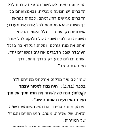
המוירות מתאים לשלושת הזמנים שבהם לכל 
הדברים יש תנועה מעגלית, ובאמצעותם כל 
הדברים מגיעים להשלמתם. לכסיס נקראת 
כך משום שהיא מייחסת לכל אדם את ייעודו; 
אטרופוס נקראת כך בגלל האופי הבלתי 
משתנה והבלתי משתנה של חלוקת לכל אחד 
ואחת את מנת גורלם; וקלות'ו נקרא כך בגלל 
העובדה שכל הדברים ארוגים וקשורים יחד, 
ושהם יכולים לנוע רק בדרך אחת, דרך 
מאורגנת היטב".
שימו לב איך מרקוס אורליוס מתייחס לזה 
בספר (4.34): "
היה נכון למסור עצמך 
לקְלוֹתוֹ; הנח לה לשזור את חוט חייך אל תוך 
מארג האירועים כאוות נפשה".
יש מקומות נוספים בהם הוא משתמש בשפה 
הזאת. של שזירה, מארג, חוט החיים והגורל 
של המוירות. 