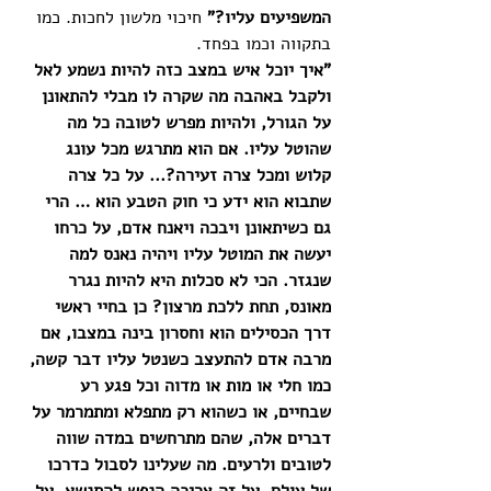
המשפיעים עליו?" 
חיכוי מלשון לחכות. כמו 
בתקווה וכמו בפחד. 
"איך יוכל איש במצב כזה להיות נשמע לאל 
ולקבל באהבה מה שקרה לו מבלי להתאונן 
על הגורל, ולהיות מפרש לטובה כל מה 
שהוטל עליו. אם הוא מתרגש מכל עונג 
קלוש ומכל צרה זעירה?... על כל צרה 
שתבוא הוא ידע כי חוק הטבע הוא … הרי 
גם כשיתאונן ויבכה ויאנח אדם, על כרחו 
יעשה את המוטל עליו ויהיה נאנס למה 
שנגזר. הכי לא סכלות היא להיות נגרר 
מאונס, תחת ללכת מרצון? כן בחיי ראשי 
דרך הכסילים הוא וחסרון בינה במצבו, אם 
מרבה אדם להתעצב כשנטל עליו דבר קשה, 
כמו חלי או מות או מדוה וכל פגע רע 
שבחיים, או כשהוא רק מתפלא ומתמרמר על 
דברים אלה, שהם מתרחשים במדה שווה 
לטובים ולרעים. מה שעלינו לסבול כדרכו 