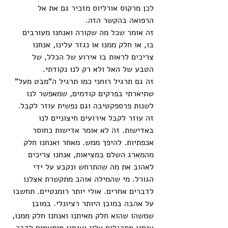
לכן מרקוס אורליוס מזכיר גם את אל 
הרפואה בהקשר הזה. 
זה אומר שכל מה שקורה ואנחנו מעורבים 
בו, או חלק ממנו או נגזר עלינו, אנחנו 
צריכים לראות בו אירוע של הכלל, של 
הטבע של האל ולא רק לנו נקודתי. 
זה גם תרגיל רוחני כמו תרגיל ה"מבט מעל" 
שתיארתי בפרקים קודמים, שמאפשר לנו 
לשנות פרספקטיבה וגם נפשית עוזר לקבל. 
זה עוזר לקבל אירועים חיצוניים לנו 
באדישות. זה לא אומר אדישות כחוסר 
אכפתיות. להיפך ממש. מאחר ואנחנו חלק 
מהמארג השלם במציאות, אנחנו צריכים 
לאהוב את מה שהתרחש ונקבע על ידי 
הגורל. מי שהמילה אוהב מתקשרת אצלנו 
לדברים אחרים. אולי יותר רומנטיים. תחשבו 
על אהבה במובן היותר רציונלי. במובן 
שמשהו שהוא חלק מאיתנו ואנחנו חלק ממנו, 