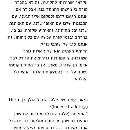
אקראי ושרירותי לחלוטין. זה לא בהכרח 
קורה כי מישהו התמקד בנו. אבל זה אם 
אנחנו הגענו לזמן ולמקום אליו הגענו, עם 
התכונות שלנו,עם האופי שלנו, עם האמונות 
שלנו וכל מהותינו. והאירוע שקורה. גם כן, 
במרחב ובזמן קורה עכשיו עם כל מהותו, זה 
אנחנו סוג של שותפי גורל. 
הדימוי העתיק הוא של 3 אלות גורל 
השוזרות. 3 המוירות גוזרות את הגורל לכל 
אדם. הן שוזרוג מארג. אז כך החוק הקוסמי 
נטווה על ידן באמצעות ההיגיון הרציונלי 
האלוהי. 
תיאור עתיק של אלות הגורל הולך כך (the 
inner citadel 139):
"המוירות (אלות הגורל) מקבלות את שמן 
מהעובדה שהן מפיצות ומחלקות דברים לכל 
אחד מאיתנו. . . . כריסיפוס מציע שמספר 