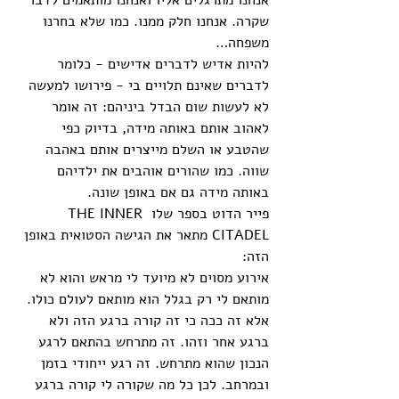
אנחנו מתרגלים אליו ואנחנו מותאמים לדבר 
שקרה. אנחנו חלק ממנו. כמו שלא בחרנו 
משפחה… 
להיות אדיש לדברים אדישים - כלומר 
לדברים שאינם תלויים בי - פירושו למעשה 
לא לעשות שום הבדל ביניהם: זה אומר 
לאהוב אותם באותה מידה, בדיוק כפי 
שהטבע או השלם מייצרים אותם באהבה 
שווה. כמו שהורים אוהבים את ילדיהם 
באותה מידה גם אם באופן שונה. 
פייר הדוט בספר שלו THE INNER 
CITADEL מתאר את הגישה הסטואית באופן 
הזה: 
אירוע מסוים לא מיועד לי מראש והוא לא 
מותאם לי רק בגלל הוא מותאם לעולם כולו. 
אלא זה ככה כי זה קורה ברגע הזה ולא 
ברגע אחר וזהו. זה מתרחש בהתאם לרגע 
הנכון שהוא מתרחש. זה רגע ייחודי בזמן 
ובמרחב. לכן כל מה שקורה לי קורה ברגע 