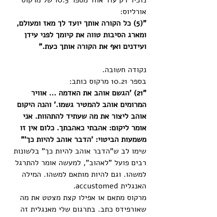
נזכיר רק עוד אחד מספר 10.5 של מרקוס 
אורליוס:
"(5) כל הקורה אותך יועד לך מאז ומעולם, 
ומארג הסיבות טווה את קיומך לפני עידן 
ועידנים ואף את הקורה אותך כעת."
נקודה חשובה.
בספר 10.21 מרקוס כותב:
"21) 'הגשם אוהב את האדמה ... אוויר 
המרומים אוהב להמטיר גשמו.' והנה היקום 
אוהב ליצור את מה שעתיד להתהוות. אני 
אומר ליקום: אהבתי כאהבתך. כלום אין זו 
משמעות הביטוי: 'הדבר אוהב להיות כך'"
שימו לב ש"הדבר אוהב להיות כך" בלשונות 
רבים פועל "לאהוב", למעשה אומר להתרגל 
למשהו. וגם להיות מותאם למשהו. המילה 
האנגלית accustomed. 
מרקוס מתאם או אפילו קצת מצטט את מה 
שאורפידס כתב. בתרגום שלי מאנגלית זה 