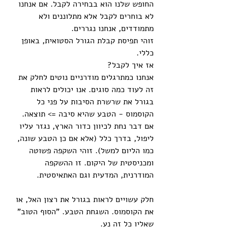
החופש שלנו הוא בבחירה לקבל. אם אנחנו 
לא בוחרים לקבל אלא מתלוננים ולא 
מתמודדים, אנחנו נגררים. 
זוהי תפיסת קבלת הגורל הסטואית, באופן 
כללי. 
אז איך לקבל?
אנחנו כמתרגלים מודרניים נוטים לחלק את 
זה לעוד כמה סוגים. אנו יכולים לראות 
בגורל את שרשרת הסיבות על פני כל 
הקוסמוס - הטבע שהיא סיבה => תוצאה. 
אם דבר נחת לכיוון כדור הארץ, נגזר עליו 
ליפול, בדרך כלל (אלא אם כן הטבע שונה, 
כמו הליום למשל). זוהי השקפה פשוטה 
ומכניסטית של היקום. זו ההשקפה 
המודרנית, המדעית וגם האתאיסטית.
חלק עשויים לראות בגורל את רצון האל, או 
את הקוסמוס. השגחת הטבע. "הסוף הטוב" 
שאליו כל זה נע. 