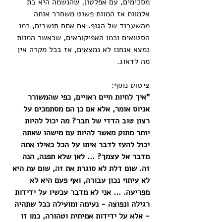
מסכימים, עם אפלטון, שהנשמה היא בת 
אלמוות אז המוות פשוט משחרר אותה 
מהשעבוד של הגוף. אם אתם חושבים, כמו 
הסטואים וכמו האפיקוראים, שכאשר המוות 
נמצא אנחנו לא נמצאים, אז בכל מקרה אין 
מה לדאוג.
ציטוט נוסף:
"איך לחיות חיים ראויים, כפי שהמשורר 
אניוס אומר, אלא אם כן הם מסתמכים על 
רצון טוב הדדי של חבר? מה יכול להיות 
יותר מתוק מאשר להיות עם מישהו שאתה 
יכול להעז לדבר איתו על הכל כאילו אתה 
מדבר אל עצמך? ... לאן שלא תפנה, הנה 
זה. שום דלת לא סוגרת את זה, שום עת היא 
לא עיתוי נכון עבורה, ואף פעם היא לא 
מפריעה. ... אני לא מדבר עכשיו על ידידות 
רגילה ונפוצה - נעימה ומועילה ככל שתהיה 
- אלא על ידידות אמיתית וטהורה, כמו זו 