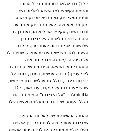
נולד) ובו שלוש דמויות: הגנרל הרומי 
והנואם הקשיש דאז גאיוס לאליוס ושני 
חתניו הצעירים, גאיוס פאניוס וקווינטוס 
מוקיוס סקאוולה. לאליוס בדיוק איבד את 
חברו הטוב, סקיפיו אמיליאנוס, ואובדן זה 
היה ההזדמנות לשיחה על ידידות בין 
שלושתם. שנים רבות לאחר מכן, קיקרו 
הצעיר למד משפטים עם סקאוולה, שסיפר לו 
על הפרשה. (אם זה מדויק מבחינה 
היסטורית או המצאה ספרותית של קיקרו זה 
לא לעניין.) הרבה אנשים, כמובן, כתבו על 
ידידות בעבר, כולל גם אפלטון וגם אריסטו, 
שהשפיעו רבות על קיקרו. עם זאת, De 
Amicitia - "על הידידות" הוא מיוחד גם 
בגלל העומק שלו וגם התועלת המעשית שלו. 
ההנחה הראשונית של לאליוס הסטואי, 
שידידות אמת יכולה להיות רק בין אנשים 
בעלי שלמות מוסרית. או לכל הפחות אנשים 