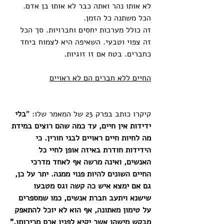
לא אותו נהר ואתה כבר לא אותו בן אדם. 
הכל משתנה כל הזמן. 
זה כולל מערכות יחסים וחברויות. סך הכל 
זה צפוי וטבעי. השאיפה היא לצמוח ביחד 
כחברים. בטח אם זו זוגיות. 
החיים ללא חברים הם לא ראויים
קיקרו כותב בפרק 23 של המאמר שלו: "
בלי 
ידידות אין חיים, עד כמה שהם רוצים במידת 
מה לחיות חיים ראויים לבני חורין. כי 
הידידות חודרת באיזה אופן לחיי כל 
האנשים, ואינה מרשה אף לאחד מדרכי 
החיים השונים להיות פנוי ממנה. יתר על כן, 
גם אם ימצא איש כה קשה וגס מטבעו 
שישנא ויתעב חברת אנשים, כמו שמספרים 
על טימון מאתונה, אף הוא לא יוכל להתאפק 
מבקש מישהו אשר יקיא לפניו ארס מרירותו."