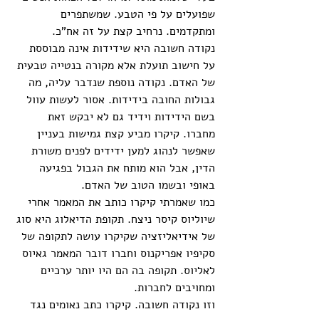
שפועלים על פי הטבע. שמשתפרים 
ומתקדמים. נרחיב קצת על זה אח"כ. 
נקודה חשובה היא שידידות אינה מבוססת 
על חישוב תועלת אלא מקורה בנטייה טבעית 
של האדם. נקודה נוספת שנדבר עליה, מה 
גבולות החובה בידידות. אסור לעשות עוול 
בשם הידידות וידיד גם לא יבקש זאת 
מחברו. קיקרו מביע קצת גמישות בעניין 
שאפשר לנהוג למען ידידים לפנים משורת 
הדין, אבל הוא מותח את הגבול בפגיעה 
באופי ובשמו הטוב של האדם. 
כמו שאמרתי קיקרו כותב את המאמר אחרי 
שיוליוס קיסר ניצח. תקופת הדיאלוג היא סוג 
של אידיאליזציה שקיקרו עושה לתקופה של 
סקיפיו אפריקנוס וחברו דובר המאמר גאיוס 
לאליוס. תקופה בה הם היו יותר ערכיים 
ומחויבים לחברות. 
וזו נקודה חשובה. קיקרו כתב נאומים נגד 