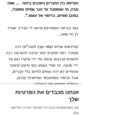
הקיימת בין החברים הטובים ביותר. ... אתה 
מבין, מי שמסתכל על חבר אמיתי מסתכל, 
במובן מסוים, בדימוי של עצמו.".
כמו הביטוי המפורסם תראה לי חבריך ואגיד 
לך מי אתה…
קווינטוס אניוס (239-169 לפנה"ס) היה 
משורר רומי מוקדם יותר שזכה להערצה רבה 
ולעתים קרובות צוטט על ידי קיקרו וגם על 
ידי סנקה. זה אולי נשמע כמו טיעון קיצוני 
שהחיים לא יהיו שווים לחיות בלי חברים, 
אבל הניסוי המחשבתי שתיארתי קודם, 
בהחלט ממחיש את הנקודה.
אנחנו מכבדים את הפרטיות
חבר, אומר קיקרו, הוא כמו דימוי של עצמנו. 
שלך
אריסטו טען משהו דומה, כשאפיין חבר של 
אנו משתמשים בעוגיות לשיפור חווית הגלישה
ערכים ומידות טובות משותפות, כמראה 
שלך.
לנפשנו. ידידות אמיתית היא יקרה ונדירה 