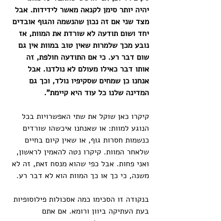
יהיה יותר סימן לקנאה מאשר לידידות. אבל 
מצד שני אם זה נכון שהנשמה והגוף אובדים 
יחד ושום תודעה לא שורדת את המוות, אז 
נובע מכך שלמרות שאין טוב במוות אין גם 
שום דבר רע. כי אם התודעה חולפת, זה 
אותו דבר כאילו מעולם לא נולדנו. אבל 
אנחנו כן שמחים שסקיפיו נולד, וכך גם 
המדינה שלנו כל עוד היא קיימת".
קיקרו כאן שוקל את שתי האפשרויות בכל 
הנוגע למוות: או שאנחנו איכשהו שורדים 
כנשמות חסרות גוף, או שאין קיום בחיים 
שלאחר המוות. קיקרו נטה להאמין לראשון, 
ואני פחות. אבל כפי שהוא מנסח זאת, זה לא 
משנה, כי כך או כך המוות הוא לא דבר רע.
בנקודה זו הסכימו כמה אסכולות פילוסופיות 
בעת העתיקה ביוון ורומא. אם אתם 