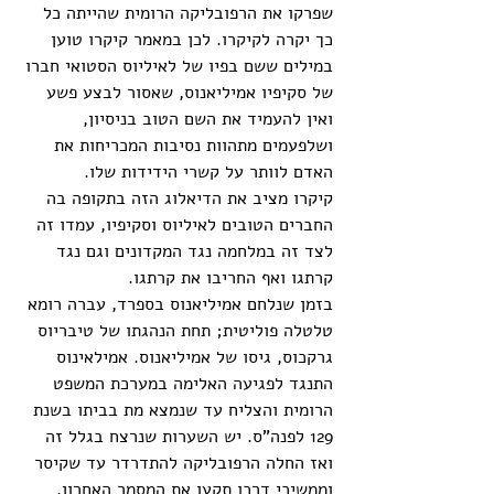
שפרקו את הרפובליקה הרומית שהייתה כל 
כך יקרה לקיקרו. לכן במאמר קיקרו טוען 
במילים ששם בפיו של לאיליוס הסטואי חברו 
של סקיפיו אמיליאנוס, שאסור לבצע פשע 
ואין להעמיד את השם הטוב בניסיון, 
ושלפעמים מתהוות נסיבות המכריחות את 
האדם לוותר על קשרי הידידות שלו. 
קיקרו מציב את הדיאלוג הזה בתקופה בה 
החברים הטובים לאיליוס וסקיפיו, עמדו זה 
לצד זה במלחמה נגד המקדונים וגם נגד 
קרתגו ואף החריבו את קרתגו. 
בזמן שנלחם אמיליאנוס בספרד, עברה רומא 
טלטלה פוליטית; תחת הנהגתו של טיבריוס 
גרקכוס, גיסו של אמיליאנוס. אמילאינוס 
התנגד לפגיעה האלימה במערכת המשפט 
הרומית והצליח עד שנמצא מת בביתו בשנת 
129 לפנה"ס. יש השערות שנרצח בגלל זה 
ואז החלה הרפובליקה להתדרדר עד שקיסר 
וממשיכי דרכו תקעו את המסמר האחרון. 