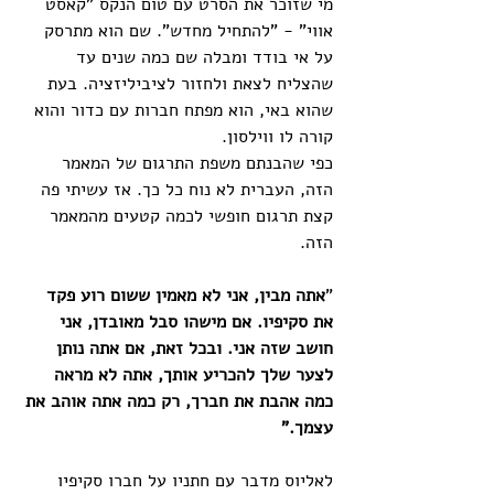
מי שזוכר את הסרט עם טום הנקס "קאסט 
אווי" - "להתחיל מחדש". שם הוא מתרסק 
על אי בודד ומבלה שם כמה שנים עד 
שהצליח לצאת ולחזור לציביליזציה. בעת 
שהוא באי, הוא מפתח חברות עם כדור והוא 
קורה לו ווילסון. 
כפי שהבנתם משפת התרגום של המאמר 
הזה, העברית לא נוח כל כך. אז עשיתי פה 
קצת תרגום חופשי לכמה קטעים מהמאמר 
הזה. 
"
אתה מבין, אני לא מאמין ששום רוע פקד 
את סקיפיו. אם מישהו סבל מאובדן, אני 
חושב שזה אני. ובכל זאת, אם אתה נותן 
לצער שלך להכריע אותך, אתה לא מראה 
כמה אהבת את חברך, רק כמה אתה אוהב את 
עצמך." 
לאליוס מדבר עם חתניו על חברו סקיפיו 