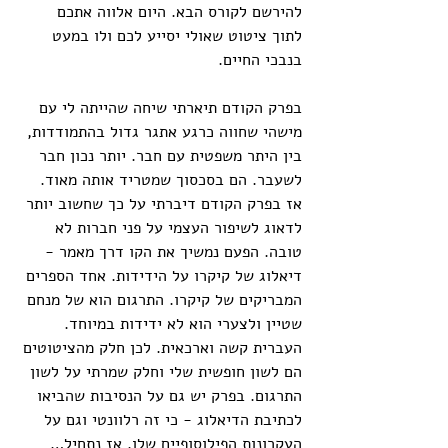
להירשם לקורס הבא. היום אלווה אתכם 
לתוך ציטוט שאולי יסייע לכם ולו במעט 
בנבכי החיים.
בפרק הקודם תיארתי שיחה שהייתה לי עם 
מישהי שחווה כרגע אתגר גדול בהתמודדות, 
בין היתר משפטית עם חבר. יותר נכון חבר 
לשעבר. הם בסכסוך שמטריד אותה מאוד. 
אז בפרק הקודם דיברתי על כך שחשוב יותר 
לדאוג לשיפור העצמי על פני חברות לא 
טובה. הפעם נמשיך את הקו דרך מאמר - 
דיאלוג של קיקרו על הידידות. אחד הספרים 
המבריקים של קיקרו. התרגום הוא של מנחם 
שטיין ולצערי הוא לא ידידות במיוחד. 
העברית קשה וארכאית. לכן חלק מהציטוטים 
הם לשון חופשית שלי וחלק שמרתי על לשון 
התרגום. בפרק יש גם על הנסיבות שהביאו 
לכתיבת הדיאלוג - כי זה רלוונטי וגם על 
העקרונות הפילוסופיים שלו. אז נתחיל…