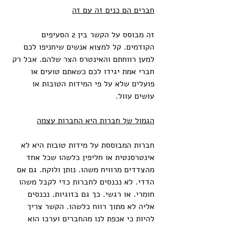
חברים הם כנים זה עם זה
זה מבוסס על הקשר בין 2 הסעיפים 
הקודמים. קל למצוא אנשים שיחניפו לכם 
למען רווחתם והאינטרס הצר שלהם. אבל רק 
חברי אמת יגידו לכם כשאתם טועים או 
פועלים שלא על פי המידות הטובות או 
עושים עוול. 
הגמול של חברות היא החברות עצמה
חברות המבוססת על מידות טובות היא לא 
אינטרסנטית או חליפין כלשהו שכל אחד 
מהצדדים מרוויח משהו. נותן ולוקח. גם אם 
הדדי. לא נכנסים לחברות כדי לקבל משהו 
חומרי. או רגשי. כך גם בזוגיות. נכנסים 
אליה לא מתוך רווח כלשהו. הקשר צריך 
להיות כי אכפת לנו מהחברים וערכו הוא 