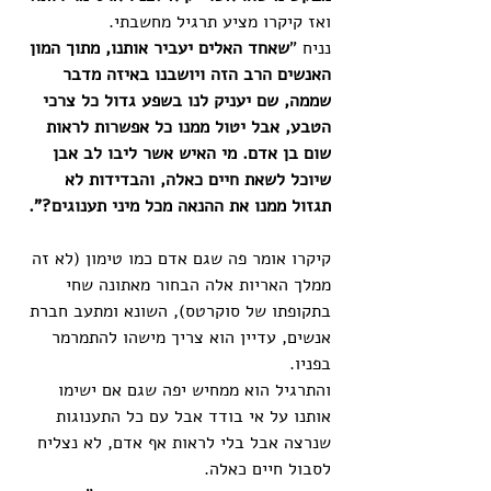
ואז קיקרו מציע תרגיל מחשבתי. 
נניח "
שאחד האלים יעביר אותנו, מתוך המון 
האנשים הרב הזה ויושבנו באיזה מדבר 
שממה, שם יעניק לנו בשפע גדול כל צרכי 
הטבע, אבל יטול ממנו כל אפשרות לראות 
שום בן אדם. מי האיש אשר ליבו לב אבן 
שיוכל לשאת חיים כאלה, והבדידות לא 
תגזול ממנו את ההנאה מכל מיני תענוגים?". 
קיקרו אומר פה שגם אדם כמו טימון (לא זה 
ממלך האריות אלה הבחור מאתונה שחי 
בתקופתו של סוקרטס), השונא ומתעב חברת 
אנשים, עדיין הוא צריך מישהו להתמרמר 
בפניו. 
והתרגיל הוא ממחיש יפה שגם אם ישימו 
אותנו על אי בודד אבל עם כל התענוגות 
שנרצה אבל בלי לראות אף אדם, לא נצליח 
לסבול חיים כאלה. 