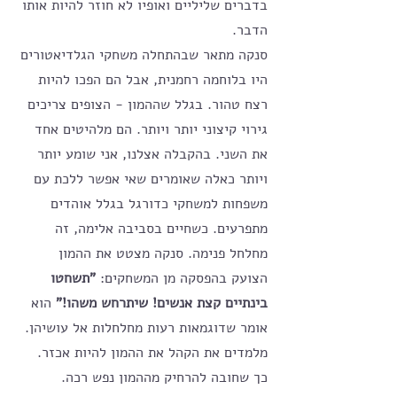
בדברים שליליים ואופיו לא חוזר להיות אותו 
הדבר. 
סנקה מתאר שבהתחלה משחקי הגלדיאטורים 
היו בלוחמה רחמנית, אבל הם הפכו להיות 
רצח טהור. בגלל שההמון - הצופים צריכים 
גירוי קיצוני יותר ויותר. הם מלהיטים אחד 
את השני. בהקבלה אצלנו, אני שומע יותר 
ויותר כאלה שאומרים שאי אפשר ללכת עם 
משפחות למשחקי כדורגל בגלל אוהדים 
מתפרעים. כשחיים בסביבה אלימה, זה 
מחלחל פנימה. סנקה מצטט את ההמון 
הצועק בהפסקה מן המשחקים: 
"תשחטו 
בינתיים קצת אנשים! שיתרחש משהו!" 
הוא 
אומר שדוגמאות רעות מחלחלות אל עושיהן. 
מלמדים את הקהל את ההמון להיות אכזר. 
כך שחובה להרחיק מההמון נפש רכה. 