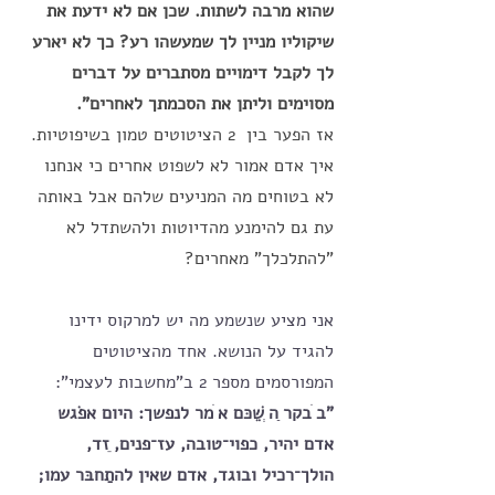
שהוא מרבה לשתות. שכן אם לא ידעת את 
שיקוליו מניין לך שמעשהו רע? כך לא יארע 
לך לקבל דימויים מסתברים על דברים 
מסוימים וליתן את הסכמתך לאחרים". 
אז הפער בין  2 הציטוטים טמון בשיפוטיות. 
איך אדם אמור לא לשפוט אחרים כי אנחנו 
לא בטוחים מה המניעים שלהם אבל באותה 
עת גם להימנע מהדיוטות ולהשתדל לא 
"להתלכלך" מאחרים?
אני מציע שנשמע מה יש למרקוס ידינו 
להגיד על הנושא. אחד מהציטוטים 
המפורסמים מספר 2 ב"מחשבות לעצמי":
"ב ֹבקר ַה ְשֵׁכּם א ֹמר לנפשך: היום אפֹגש 
אדם יהיר, כפוי־טובה, עז־פנים, ֵזד, 
הולך־רכיל ובוגד, אדם שאין להתַחבּר עמו; 