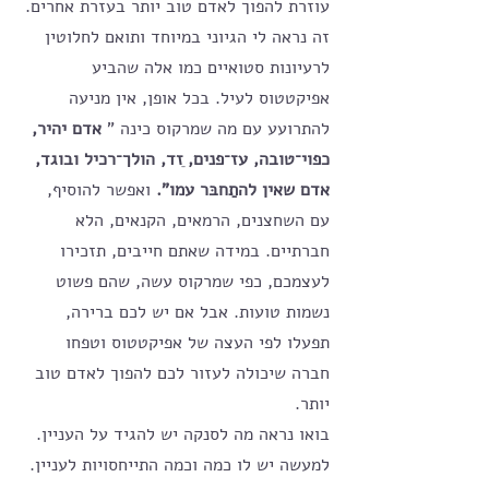
עוזרת להפוך לאדם טוב יותר בעזרת אחרים.
זה נראה לי הגיוני במיוחד ותואם לחלוטין 
לרעיונות סטואיים כמו אלה שהביע 
אפיקטטוס לעיל. בכל אופן, אין מניעה 
להתרועע עם מה שמרקוס כינה "
 אדם יהיר, 
כפוי־טובה, עז־פנים, ֵזד, הולך־רכיל ובוגד, 
אדם שאין להתַחבּר עמו". 
ואפשר להוסיף, 
עם השחצנים, הרמאים, הקנאים, הלא 
חברתיים. במידה שאתם חייבים, תזכירו 
לעצמכם, כפי שמרקוס עשה, שהם פשוט 
נשמות טועות. אבל אם יש לכם ברירה, 
תפעלו לפי העצה של אפיקטטוס וטפחו 
חברה שיכולה לעזור לכם להפוך לאדם טוב 
יותר.
בואו נראה מה לסנקה יש להגיד על העניין. 
למעשה יש לו כמה וכמה התייחסויות לעניין. 