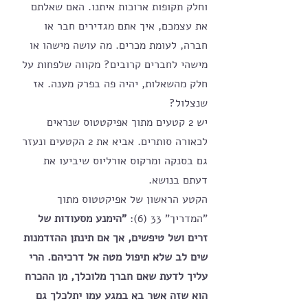
וחלק תקופות ארוכות איתנו. האם שאלתם 
את עצמכם, איך אתם מגדירים חבר או 
חברה, לעומת מכרים. מה עושה מישהו או 
מישהי לחברים קרובים? מקווה שלפחות על 
חלק מהשאלות, יהיה פה בפרק מענה. אז 
שנצלול? 
יש 2 קטעים מתוך אפיקטטוס שנראים 
לכאורה סותרים. אביא את 2 הקטעים ונעזר 
גם בסנקה ומרקוס אורליוס שיביעו את 
דעתם בנושא. 
הקטע הראשון של אפיקטטוס מתוך 
"המדריך" 33 (6): 
"הימנע מסעודות של 
זרים ושל טיפשים, אך אם תינתן ההזדמנות 
שים לב שלא תיפול מטה אל דרכיהם. הרי 
עליך לדעת שאם חברך מלוכלך, מן ההכרח 
הוא שזה אשר בא במגע עמו יתלכלך גם 