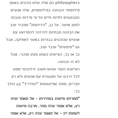
philosophers הם אלה שלא נוהגים באופן 
פילוסופי והכוונה בפילוסופים, אלה אנשים 
המבקשים לחיות חיים על פי מידות טובות 
למען אושר. על כן, "הדיוטות" מסביר טוב 
את הכוונה מבחינת להיזהר להתרועע עם 
אנשים שנוהגים בבורות באשר לאתיקה, אבל 
גם "טיפשים" עובד טוב. 
כך או כך, הציטוט נשמע מעט סנובי. אבל 
לא זו הכוונה. 
הציטוט השני שהוא חשוב ורלוונטי ממש 
לכל היבט של תקשורת עם אנשים ולא רק 
חברים, מתוך אפיקטטוס "המדריך" 45 הולך 
כך: 
"מתרחץ מישהו במהירות - אל תאמר שזה 
רע, אלא אמור שזה מהר. מרבה מישהו 
לשתות יין - אל תאמר שזה רע, אלא אמור 