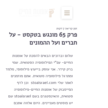
זמן קריאה 7 דקות
פרק 65 מונגש בטקסט - על
חברים ועל ההמונים
שלום וברוכים הבאים להסכת על אומנות 
החיים- עפ"י הפילוסופיה הסטואית. שמי 
ברק קידר. אני עוסק בייעוץ פילוסופי, מלמד 
ומתרגל פילוסופיה סטואית. אתם מוזמנים 
לאתר שלי stoaisrael.com  וכן לדף 
הפייסבוק של אומנות החיים-פילוסופיה 
סטואית, והאינסטגרם בשם stoaisrael שם 
יש פוסטים מעניינים. היום אלווה אתכם 