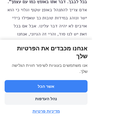
בכל לבבך. דבר אתו באומץ כמו עם עצמך". 
אדם צריך להתנהל באופן שקוף וגלוי כי הוא 
ישר ונוהג במידות טובות כך שאפילו בידי 
אויבים לא יהיה דבר עלינו. אבל אם בכל 
זאת יש לנו סוד, והרי זה הגיוני, אנחנו 
צריכים חברים שנוכל לבטוח בהם עם עצה 
אנחנו מכבדים את הפרטיות
טובה ועם סודותינו ומחשבותינו. 
שלך
סנקה אומר משהו מאוד יפה בעיני. מי 
אנו משתמשים בעוגיות לשיפור חווית הגלישה
שחשדן, ילמד את מי שסביבו לחשוד גם בו. 
שלך.
הרמאים, תמיד מפחדים שמרמים אותם. אבל 
קורה גם הפוך, אם ניתן אמון בחברים, אנחנו 
אשר הכל
מעלים את הסיכוי שהם ינהגו איתנו באותו 
אופן. 
נהל העדפות
סנקה מתאר אנשים שמספרים הכל לכולם כל 
מדיניות פרטיות
הזמן. מעמיסים על השומעים כל מה שמציק 
להם. לעומתם יש את אלה שלא נותנים אמון 