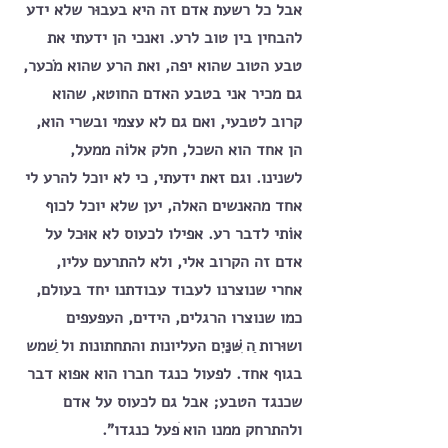
אבל כל רשעת אדם זה היא בעבוּר שלא ידע 
להבחין בין טוב לרע. ואנכי הן ידעתי את 
טבע הטוב שהוא יפה, ואת הרע שהוא מֹכער, 
גם מכיר אני בטבע האדם החוטא, שהוא 
קרוב לטבעי, ואם גם לא עצמי ובשרי הוא, 
הן אחד הוא השכל, חלק אלוֹה ממעל, 
לשנינו. וגם זאת ידעתי, כי לא יוכל להרע לי 
אחד מהאנשים האלה, יען שלא יוכל לכוף 
אוֹתי לדבר רע. אפילו לכעוס לא אוּכל על 
אדם זה הקרוב אלי, ולא להתרעם עליו, 
אחרי שנוצרנו לעבוד עבודתנו יחד בעולם, 
כמו שנוצרו הרגלים, הידים, העפעפים 
ושוּרות ַה ִשּׁנַּיִם העליונות והתחתונות ול ַשׁמש 
בגוף אחד. לפעול כנגד חברו הוא אפוא דבר 
שכנגד הטבע; אבל גם לכעוס על אדם 
ולהתרחק ממנו הוא ֹפעל כנגדו".