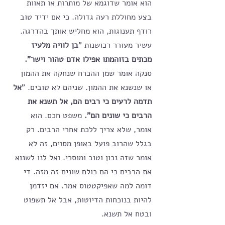
הוא אומר שדוגמא של מותרות או תאוות 
בצע מחוללת רעה גדולה. כי אם ידיד טוב 
רודף תענוגות, הוא מחליש אותך בהדרגה. 
עשיר מעורר רכושנות "
בן לוויה מלעיז 
מכתים בזוהמתו אפילו אדם טהור וישר". 
סנקה אומר שמן ההכרח שנחקה את ההמון 
או שנשנא את ההמון. שניהם לא טובים. "
אל 
תדמה לרעים כי רבים הם, אל תשנא את 
הרבים כי שונים הם". 
משפט חכם. הוא 
אומר, שלא צריך ללכת אחרי הרבים. רק 
בגלל שהרוב פועל באופן מסוים, זה לא 
אומר שזה נכון וטוב ומוסרי. ואל לנו לשנוא 
את הרבים כי הם כולם שונים זה מזה. די 
דומה למה שאפיקטטוס אמר. אם יזדמן 
להיות בנוכחות הדיוטות, אבל אל תשפוט 
ובטח אל תשנא.