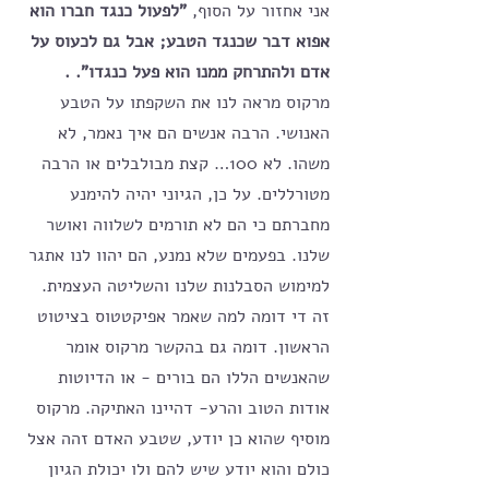
אני אחזור על הסוף, 
"לפעול כנגד חברו הוא 
אפוא דבר שכנגד הטבע; אבל גם לכעוס על 
אדם ולהתרחק ממנו הוא פעל כנגדו". .
מרקוס מראה לנו את השקפתו על הטבע 
האנושי. הרבה אנשים הם איך נאמר, לא 
משהו. לא 100… קצת מבולבלים או הרבה 
מטורללים. על כן, הגיוני יהיה להימנע 
מחברתם כי הם לא תורמים לשלווה ואושר 
שלנו. בפעמים שלא נמנע, הם יהוו לנו אתגר 
למימוש הסבלנות שלנו והשליטה העצמית. 
זה די דומה למה שאמר אפיקטטוס בציטוט 
הראשון. דומה גם בהקשר מרקוס אומר 
שהאנשים הללו הם בורים - או הדיוטות 
אודות הטוב והרע- דהיינו האתיקה. מרקוס 
מוסיף שהוא כן יודע, שטבע האדם זהה אצל 
כולם והוא יודע שיש להם ולו יכולת הגיון 