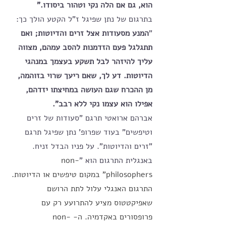
הוא, גם אם הלה נקי וטהור ביסודו." 
בתרגום של נתן שפיגל ז"ל הקטע הולך כך: 
"
המנע מסעודות אצל זרים והדיוטות; ואם 
תתגלגל פעם הזדמנות להסב עמהם, מצווה 
עליך להיזהר לבל תשקע בעצמך במנהגי 
הדיוטות. דע לך, שאם ריעך שרוי בזוהמה, 
מן ההכרח שגם העושה במחיצתו יזדהם, 
אפילו הוא עצמו נקי ללא רבב". 
אברהם ארואטי תרגם "סעודות של זרים 
וטיפשים" בעוד שפרופ' נתן שפיגל תרגם 
"זרים והדיוטות". על פניו הבדל זניח. 
באנגלית התרגום הוא "
non-
philosophers" במקום טיפשים או הדיוטות. 
התרגום האנגלי עלול לתת הרושם 
שאפיקטטוס מציע להתרועע רק עם 
פרופסורים באקדמיה. ה- non-