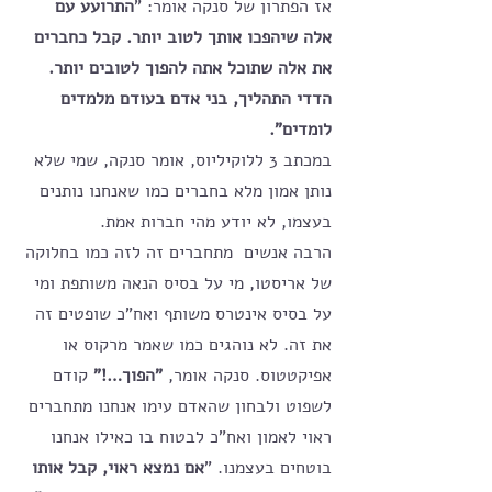
אז הפתרון של סנקה אומר: "
התרועע עם 
אלה שיהפכו אותך לטוב יותר. קבל כחברים 
את אלה שתוכל אתה להפוך לטובים יותר. 
הדדי התהליך, בני אדם בעודם מלמדים 
לומדים". 
במכתב 3 ללוקיליוס, אומר סנקה, שמי שלא 
נותן אמון מלא בחברים כמו שאנחנו נותנים 
בעצמו, לא יודע מהי חברות אמת. 
הרבה אנשים  מתחברים זה לזה כמו בחלוקה 
של אריסטו, מי על בסיס הנאה משותפת ומי 
על בסיס אינטרס משותף ואח"כ שופטים זה 
את זה. לא נוהגים כמו שאמר מרקוס או 
אפיקטטוס. סנקה אומר, 
"הפוך…!"
 קודם 
לשפוט ולבחון שהאדם עימו אנחנו מתחברים 
ראוי לאמון ואח"כ לבטוח בו כאילו אנחנו 
בוטחים בעצמנו. "
אם נמצא ראוי, קבל אותו 