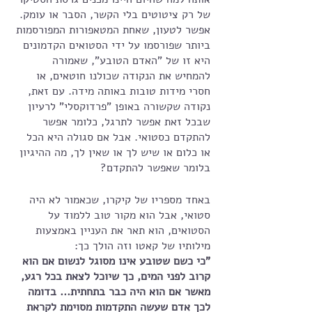
של רק ציטוטים בלי הקשר, הסבר או עומק. 
אפשר לטעון, שאחת המטאפורות המפורסמות 
ביותר שפורסמו על ידי הסטואים הקדמונים 
היא זו של "האדם הטובע", שאמורה 
להמחיש את הנקודה שכולנו חוטאים, או 
חסרי מידות טובות באותה מידה. עם זאת, 
נקודה שקשורה באופן "פרדוקסלי" לרעיון 
שבכל זאת אפשר לתרגל, כלומר אפשר 
להתקדם כסטואי. אבל אם סגולה היא הכל 
או כלום או שיש לך או שאין לך, מה ההיגיון 
בלומר שאפשר להתקדם?
באחד מספריו של קיקרו, שכאמור לא היה 
סטואי, אבל הוא מקור טוב ללמוד על 
הסטואים, הוא תאר את העניין באמצעות 
מילותיו של קאטו וזה הולך כך: 
"כי כשם שטובע אינו מסוגל לנשום אם הוא 
קרוב לפני המים, כך שיוכל לצאת בכל רגע, 
מאשר אם הוא היה כבר בתחתית... בדומה 
לכך אדם שעשה התקדמות מסוימת לקראת 