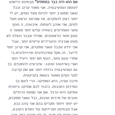
אם הוא היה כבר בתחתית" 
מבחינת הייאוש 
לעומת המוטיבציה. אני מאוד קרוב וככל 
שאני מתקרב יותר להיות מעל המים, יש לי 
יותר רצון להתקדם. אז אפרופו הראש מעל 
למים, אני אוהב לשחות. איכשהו, ה 500 
מטר האחרונים בשחיה קלים יותר מאשר ה 
500 מטר הראשונים. אפילו שכבר נוצלה לא 
מעט אנרגיה והשרירים עייפים יותר. אבל 
אני יודע שככל שאני מתקדם, אני קרוב יותר 
לייעד. זה מקל פסיכולוגית ופיזיולוגית.כי 
אחרי 500 מטר, הגוף חם יותר ויעיל יותר 
ואני באיזשהו שוונג- אינרציה להתקדם. כך 
גם המוטיבציה גדולה יותר אם את קרובה 
לפני המים מאשר כשאת בקרקעית. 
סיבה שניה, היא האתיקה. הרי לשם כך 
המידות הטובות. כזכור לכם אתיקה ביוונית 
עתיקה היא הרגל. אם אני מפתח הרגלים 
טובים של מידות טובות, ככל שאני מתקדם, 
יש יותר ויותר מקרים בהם אני נוהג נכון. 
אבל מבחינת הפרדוקס של האדם הטובע, 
אני עדיין לא חכם. זה לא משנה כמה טוב 