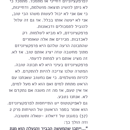
לפרפקציוניזם דחייני או מתסכל. מתסכל כי 
לא ניתן להשיג תוצאה מושלמת, ודחיינות, 
כי אם אני לא יכול לעשות משהו הכי טוב, 
אני לא יעשה אותו בכלל. אז גם זה עלול 
להוביל לתסכולים ודכאונות. 
פרפקציוניזם, לא מביא לשלמות. רק 
לאכזבות. מכירים את אלה שאומרים 
שהתכונה הרעה שלהם היא פרפקציוניזם 
מתוך מחשבה שזה יציג אותם טוב. אז לא. 
זה מציג אותם רע לפחות לדעתי. 
פרפקציוניזם בעיני היא לא תכונה טובה. 
המטרה שלנו צריכה להיות להתקדם. לא 
להיות מושלמים. כי אם נחשוב שאנחנו עם 
הראש מתחת למים ואם הוא לא מעל למים, 
אז אין טעם, אז מה זה משנה אם נתקדם או 
לא. אנחנו נטבע. 
גם לאפיקטטוס יש התייחסות לפרפקציוניזם. 
הוא אומר בספר הראשון של השיחות פרק 2 
(37) בסגנון של דיאלוג -שאלה ותשובה. 
וזה הולך כך:
"...ייתכן שהמעשה הכביר והנעלה הוא מנת 