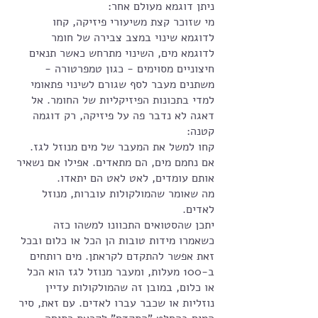
ניתן דוגמא מעולם אחר:
מי שזוכר קצת משיעורי פיזיקה, קחו 
לדוגמא שינוי במצב צבירה של חומר 
לדוגמא מים, השינוי מתרחש כאשר תנאים 
חיצוניים מסוימים - כגון טמפרטורה - 
משתנים מעבר לסף שגורם לשינוי פתאומי 
למדי בתכונות הפיזיקליות של החומר. אל 
דאגה לא נדבר פה על פיזיקה, רק דוגמה 
קטנה:
קחו למשל את המעבר של מים מנוזל לגז. 
אם נחמם מים, הם מתאדים. אפילו אם נשאיר 
אותם עומדים, לאט לאט הם יתאדו. 
מה שאומר שהמולקולות עוברות, מנוזל 
לאדים.
יתכן שהסטואים התכוונו למשהו כזה 
כשאמרו מידות טובות הן הכל או כלום ובכל 
זאת אפשר להתקדם לקראתן. מים רותחים 
ב-100 מעלות, ומעבר מנוזל לגז הוא הכל 
או כלום, במובן זה שהמולקולות עדיין 
נוזליות או שכבר עברו לאדים. עם זאת, סיר 