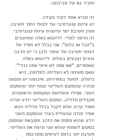
וסביר גם של סביבתנו. 
זה מביא אותי לעוד נקודה. 
יש עיוות קוגניטיבי של דפוסי היפר חשיבה. 
מעין חשיבת יתר שיוצרת עיוות קוגניטיבי. 
זה הרסני למדי. לדוגמא כאלה שחושבים 
ב"הכל או כלום". אני ככלל לא חסיד של 
דפוסי חשיבה של שחור ולבן כי יש הרבה 
גוונים וצבעים בעולם. לדוגמא כאלה 
שאומרים, "אם אתה לא איתי אתה נגדי". 
שאם משימה לא הצליחה לחלוטין, היא 
כישלון. למשל בתחרויות. איכשהו יש תופעה 
מוזרה שהמקום השלישי שמח יותר מהמקום 
השני. אפילו ששלושת המקומות הראשונים 
מקבלים מדליה, המקום השלישי יודע שהיה 
מאוד קרוב שלא לקבל בכלל מדליה והוא 
אסיר תודה שהצליח בעוד שהמקום השני 
יודע שהוא פספס את הזהב ומתבאס שפספס, 
במקום לשמוח שהוא שני וניצח את השלישי. 
חשיבת יתר כזאת לעיתים מתורגמת 