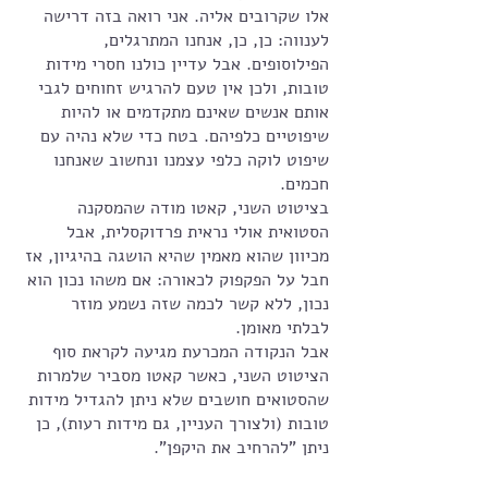
אלו שקרובים אליה. אני רואה בזה דרישה 
לענווה: כן, כן, אנחנו המתרגלים, 
הפילוסופים. אבל עדיין כולנו חסרי מידות 
טובות, ולכן אין טעם להרגיש זחוחים לגבי 
אותם אנשים שאינם מתקדמים או להיות 
שיפוטיים כלפיהם. בטח כדי שלא נהיה עם 
שיפוט לוקה כלפי עצמנו ונחשוב שאנחנו 
חכמים. 
בציטוט השני, קאטו מודה שהמסקנה 
הסטואית אולי נראית פרדוקסלית, אבל 
מכיוון שהוא מאמין שהיא הושגה בהיגיון, אז 
חבל על הפקפוק לכאורה: אם משהו נכון הוא 
נכון, ללא קשר לכמה שזה נשמע מוזר 
לבלתי מאומן. 
אבל הנקודה המכרעת מגיעה לקראת סוף 
הציטוט השני, כאשר קאטו מסביר שלמרות 
שהסטואים חושבים שלא ניתן להגדיל מידות 
טובות (ולצורך העניין, גם מידות רעות), כן 
ניתן "להרחיב את היקפן". 