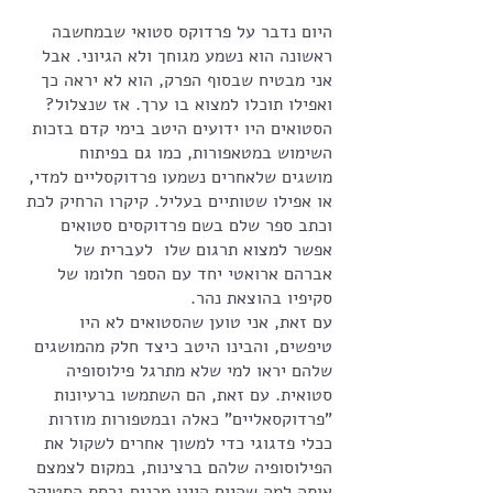
היום נדבר על פרדוקס סטואי שבמחשבה 
ראשונה הוא נשמע מגוחך ולא הגיוני. אבל 
אני מבטיח שבסוף הפרק, הוא לא יראה כך 
ואפילו תוכלו למצוא בו ערך. אז שנצלול? 
הסטואים היו ידועים היטב בימי קדם בזכות 
השימוש במטאפורות, כמו גם בפיתוח 
מושגים שלאחרים נשמעו פרדוקסליים למדי, 
או אפילו שטותיים בעליל. קיקרו הרחיק לכת 
וכתב ספר שלם בשם פרדוקסים סטואים 
אפשר למצוא תרגום שלו  לעברית של 
אברהם ארואטי יחד עם הספר חלומו של 
סקיפיו בהוצאת נהר.
עם זאת, אני טוען שהסטואים לא היו 
טיפשים, והבינו היטב כיצד חלק מהמושגים 
שלהם יראו למי שלא מתרגל פילוסופיה 
סטואית. עם זאת, הם השתמשו ברעיונות 
"פרדוקסאליים" כאלה ובמטפורות מוזרות 
ככלי פדגוגי כדי למשוך אחרים לשקול את 
הפילוסופיה שלהם ברצינות, במקום לצמצם 
אותה למה שהיום היינו מכנים גרסת הסטיקר 