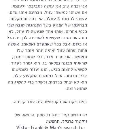
אני וכמה טוב אני עושה לסביבתי ולעצמי, 
אם עשיתי למישהו עוול, מבחינת אותו אדם, 
עשיתי לו 100 % עוולה. אין נסיבות מקלות 
מבחינתו של הפגוע בשל התנהגות טובה שלי 
כלפי אחרים. אותו אחד שנעשה לו עוול, לא 
חווה את הטוב שעשיתי לאחרים. לכן זה הכל 
או כלום. אבל ככל שאתקדם ואתאמן, אעשה 
פחות ופחות עוול ואהיה יותר ויותר שלו 
ומאושר. אני מכיר אדם, בלי שמות כמובן, 
שראיתי תכונה נפלאה בו. הוא ימהר לעזור 
לקשיש לחצות כביש, הוא יעזור כשמישהו 
צריך תרומה. אבל במסגרת המקצוע שלו, 
הוא לא יבחל בלרמות ולשקר כדי להשיג מה 
שהוא רוצה. 
בואו ניקח את הקונספט הזה צעד קדימה. 
יש סרטון קצר ביוטיוב מתוך הרצאה של 
ויקטור פרנקל. תחפשו:
 Viktor Frankl & Man's search for 