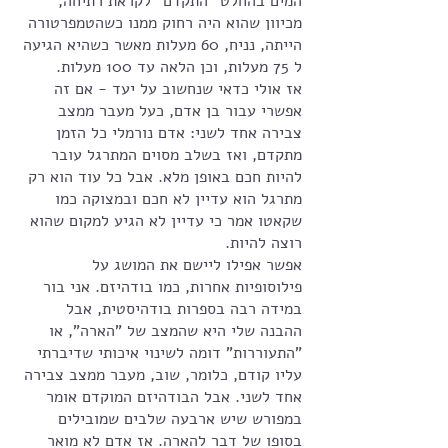
המים בהחלט "התקדם" לקראת רתיחה, 
מכיוון שהוא היה רחוק ממנו כשהטמפרטורה 
הייתה, נניח, 60 מעלות מאשר כשהיא הגיעה 
ל 75 מעלות, וכן הלאה עד 100 מעלות.
אז אולי כדאי שנחשוב על יעד - אם זה 
אפשרי עבור בן אדם, כעל מעבר ממצב 
צבירה אחד לשני: אדם נורמלי כל הזמן 
מתקדם, ואז בשלב מסוים המתרגל עובר 
להיות חכם באופן מלא. אבל כל עוד הוא רק 
מתרגל הוא עדיין לא חכם ובמצוקה כמו 
שקאטו אמר כי עדיין לא הגיע למקום שהוא 
רוצה להיות.
אפשר אפילו ליישם את המושג על 
פילוסופיות אחרות, כמו בודהיזם. אני בור 
במידה רבה בספרות בודהיסטית, אבל 
ההבנה שלי היא שהמצב של "הארה", או 
"התעוררות" דומה לשינוי איכותי שדיברתי 
עליו קודם, כלומר, שוב, מעבר ממצב צבירה 
אחד לשני. אבל הבודהיזם המוקדם אומר 
במפורש שיש ארבעה שלבים שמובילים 
בסופו של דבר להארה. אז אדם לא מואר 