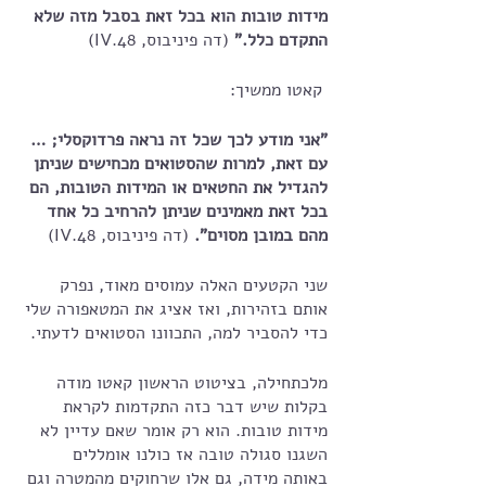
מידות טובות הוא בכל זאת בסבל מזה שלא 
התקדם כלל." 
(דה פיניבוס, IV.48)
 קאטו ממשיך:
"אני מודע לכך שכל זה נראה פרדוקסלי; … 
עם זאת, למרות שהסטואים מכחישים שניתן 
להגדיל את החטאים או המידות הטובות, הם 
בכל זאת מאמינים שניתן להרחיב כל אחד 
מהם במובן מסוים".
 (דה פיניבוס, IV.48)
שני הקטעים האלה עמוסים מאוד, נפרק 
אותם בזהירות, ואז אציג את המטאפורה שלי 
כדי להסביר למה, התכוונו הסטואים לדעתי.
מלכתחילה, בציטוט הראשון קאטו מודה 
בקלות שיש דבר כזה התקדמות לקראת 
מידות טובות. הוא רק אומר שאם עדיין לא 
השגנו סגולה טובה אז כולנו אומללים 
באותה מידה, גם אלו שרחוקים מהמטרה וגם 