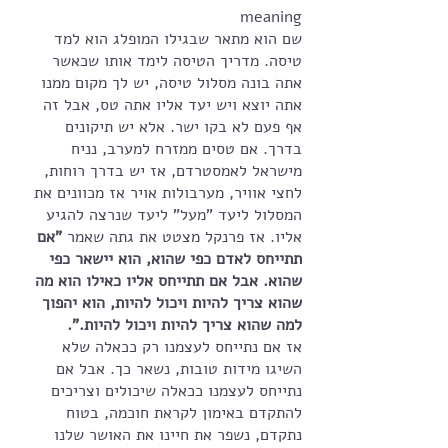
meaning
שם הוא מתאר שבגילו המופלג הוא למד 
טיסה. מדריך הטיסה לימד אותו שכאשר 
אתה בונה מסלול טיסה, יש לך מקום ממנו 
אתה יוצא ויש יעד אליו אתה טס, אבל זה 
אף פעם לא בקו ישר. אלא יש תיקונים 
בדרך. אם טסים ממזרח למערב, נניח 
מישראל לאמסטרדם, אז יש בדרך רוחות, 
לחצי אוויר, מערבולות אויר אז מכוונים את 
המסלול ליעד "מעל" ליעד שנרצה להגיע 
אליו. אז פרנקל מצטט את גתה שאמר 
"אם 
תתייחס לאדם כפי שהוא, הוא יישאר כפי 
שהוא. אבל אם תתייחס אליו כאילו הוא מה 
שהוא צריך להיות ויכול להיות, הוא יהפוך 
למה שהוא צריך להיות ויכול להיות.".
אז אם נתייחס לעצמנו רק ככאלה שלא 
השיגו מידות טובות, נשאר כך. אבל אם 
נתייחס לעצמנו ככאלה שיכולים וצריכים 
להתקדם באימון לקראת חוכמה, בטוח 
נתקדם, נשפר את חיינו את האושר שלנו 