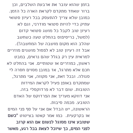
בזמן שהוא עובר את ארבעת השלבים, וכן 
ברור שאחד מתקדם לקראת הארה כל הזמן.
כמובן שלא צריך להתעסק בכל רעיון סטואי 
עתיק כדי להיות סטואי מודרני, וגם לא 
רעיון טוב לקבל כל מושג סטואי קדום 
(למשל, כריסיפוס בהחלט טעה כשחשב 
שהלב הוא מקום מושבה של המחשבה!). 
אבל זה רעיון טוב לא לפסול מושגים מוזרים 
למראית עין רק בגלל שהם נראים, במבט 
ראשון, כמוזרים או שטותיים. אני בהחלט לא 
חכם אלא מתרגל, אז במובן מסוים חסרה לי 
סגולה. ובכל זאת, אני מקווה, אני מתרגל, 
שמתקדם באופן פעיל לקראת המידות 
הטובות. שום דבר לא פרדוקסלי בזה. 
אני דווקא מעריך את הפרדוקס של האדם 
הטובע. מכמה סיבות. 
הראשונה, יש הבדל אם אני על סף פני המים 
או בקרקעית.  כמו אמר קאטו בציטוט "
כשם 
שטובע אינו מסוגל לנשום אם הוא קרוב 
לפני המים, כך שיוכל לצאת בכל רגע, מאשר 