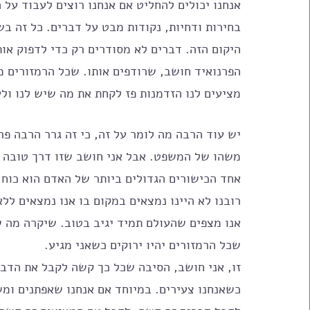
אנחנו יכולים להחליט אם אנחנו רוצים לעבוד על 
בחירות ודחיות, נקודות מבט על דברים. כל זה בש
היקום הזה. דברים לא מסודרים רק כדי לדפוק אות
הפרנואיד חושב, שרודפים אותו. שכל הרמזורים 
מציעים לנו הזדמנות פז לקחת את מה שיש לנו ול
יש עוד הרבה מה לומר על זה, כי זה גרר הרבה פר
משהו של המשפט. אבל אני חושב שזו דרך טובה 
אחד הכישורים הגדולים ביותר של האדם הוא כוח
רובנו לא היינו נמצאים במקום בו אנו נמצאים ללא
אנו מצפים שהעולם תמיד יגיב בטוב. שיקרה מה שא
שכל הרמזורים יהיו ירוקים כשאני מגיע.
זו, אני חושב, הסיבה שכל כך קשה לקבל את הדבר
כשאנחנו צעירים. במיוחד אם אנחנו שאפתנים ומ