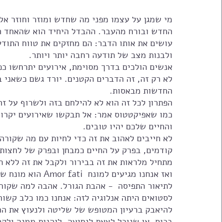
מי שמגן על עצמו מפני מה שחדש ומוזר וחוזר אל
החדש ובורח מהעבר. ההבדל היחיד הוא שהאחד הת
עושים את אותו הדבר: הם מחזקים את טווח התודע
ולבנות מצב של תודעה רחבה יותר ויותר.
אנשים הולכים בדרך מסוימת, אירועים יתרחשו כ
לא רק זה, זה הדברים הקטנים. יורד גשם כשאני 
החדשות מבאסות. 
הפתרון לכל זה הוא לא להילחם בזה ולשרוף על זה אנרגיה. כי esists persists
כמו שאפיקטטוס אמר: אל תבקשו שאירועים יקרו כ
והחיים שלכם יהיו טובים.
לא חייבים לאהוב את זה כדי לחיות עם מה שקור
קודמים, בפרק על החיים כמבחן ובפרק של לחצות 
מתחיל מלראות את זה בבירור ולקבל את זה ללא ת
ואז אנחנו מגיעים 
לתיאור התפיסה  - אהבת הגורל. אהבה למה שקורה
לסטואים היתה אנלוגיה לזה: אנחנו כמו כלב קשור 
להיאבק ברעיון המטופש של שליטה ולנעוץ את הרג
בכוח. או שנוכל לצאת לנסיעה, ליהנות ממנה ולק