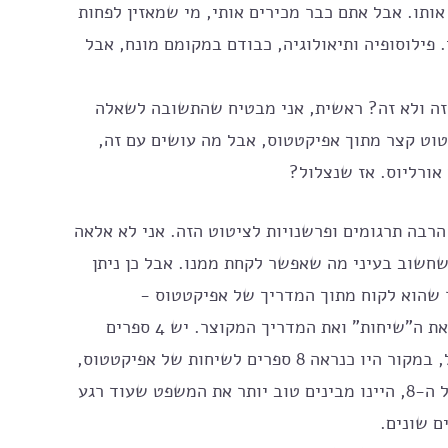
אותו. אבל אתם כבר מכירים אותי, מי שמאזין לפחות 
 פילוסופיה ותיאולוגיה, כבודם במקומם מונח, אבל 
 זה ולא זה? ראשית, אני מבטיח שהתשובה לשאלה 
וט קצר מתוך אפיקטטוס, אבל מה עושים עם זה, 
אורליוס. אז שנצלול?
רבה תרגומים ופרשנויות לציטוט הזה. אני לא אלאה 
שחשוב בעיני מה שאפשר לקחת ממנו. אבל כן ניתן 
 שהוא לקוח מתוך המדריך של אפיקטטוס - 
"אנכיירידיון". תלמידו של אפיקטטוס אריאן כתב את ה"שיחות" ואת המדריך המקוצר. יש 4 ספרים 
בשיחות של אפיקטטוס. מתוכם נגזר התקציר. אבל, במקור היו כנראה 8 ספרים לשיחות של אפיקטטוס, 
אבל אלינו הגיעו רק- 4. אז אולי אם היו לנו את כל ה-8, היינו מבינים טוב יותר את המשפט שעוד רגע 
ם שונים. 