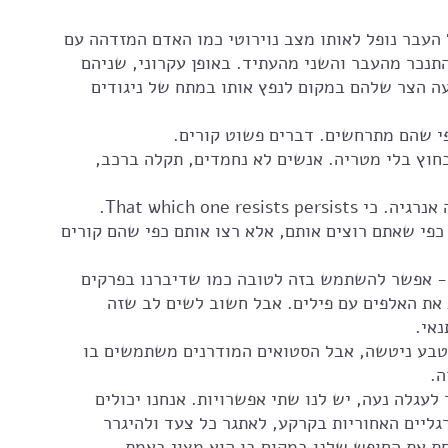
 העבר נופל לאותו מצב נוירוטי כמו האדם המזדהה עם 
נכר מהעבר והשני מהעתיד. באופן עקרוני, שניהם 
ה הצר שלהם במקום לנפץ אותו במתח של ניגודים 
פי שהם מתרחשים. דברים פשוט קורים.
בחוץ בלי מטריה. אנשים לא נחמדים, תקלה ברכב, 
That which one r. 
פי שאתם רוצים אותם, אלא רצו אותם כפי שהם קורים 
ה- אפשר להשתמש בזה לטובה כמו שדיברנו בפרקים 
את האלפים עם פילים. אבל חשוב לשים לב שזה 
נאי.
למונח  Amor fati הוא מונח שטבע ניטשה, אבל הסטואים המודרנים משתמשים בו 
. 
לעגלה נעה, יש לנו שתי אפשרויות. אנחנו יכולים 
ליים האחוריות בקרקע, לאתגר כל צעד ולהיגרר 
חת את החופש שלנו במקום בו הוא מצוי באמת. 