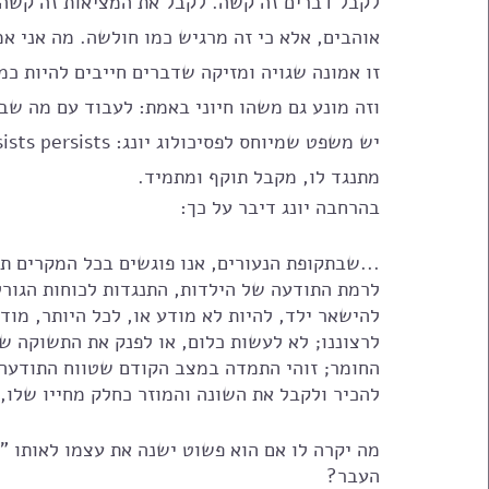
לקבל דברים זה קשה. לקבל את המציאות זה קשה. 
אוהבים, אלא כי זה מרגיש כמו חולשה. מה אני 
זו אמונה שגויה ומזיקה שדברים חייבים להיות כמו
וזה מונע גם משהו חיוני באמת: לעבוד עם מה שב
מתנגד לו, מקבל תוקף ומתמיד. 
בהרחבה יונג דיבר על כך:
...שבתקופת הנעורים, אנו פוגשים בכל המקרים תכ
לרמת התודעה של הילדות, התנגדות לכוחות הגורל
להישאר ילד, להיות לא מודע או, לכל היותר, מודע
לרצוננו; לא לעשות כלום, או לפנק את התשוקה של
החומר; זוהי התמדה במצב הקודם שטווח התודעה ש
להכיר ולקבל את השונה והמוזר כחלק מחייו שלו, 
מה יקרה לו אם הוא פשוט ישנה את עצמו לאותו "
העבר?