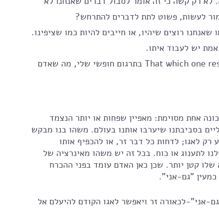
לא רק קשה כי זה אומר לסבול דברים שאנחנו לא 
אמור לעשות, פשוט לתת לדברים להתרחש? 
 שאנחנו רוצים שיהיו, או חייבים להיות כמו שציפינו. 
אמת יש לעבוד איתו.
יש משפט שמיוחס לפסיכולוג יונג: That which one resists persists בתרגום חופשי שלי, מה שאדם 
ונה אחת מסוימת: מאפיין שפחות או יותר הנצמד 
יים בסביבתנו שיערבו אותנו בעולם. משהו בנו מבקש 
 רק לאגו; לדחות כל דבר זר, או להכפיף אותו 
נו לתענוג או כוח. בכל זה יש משהו מאינרציה של 
לו קטן יותר. שכן כאן האדם עומד בפני ההכרח 
כמעין "גם-אני".
גם-אני"-לכאורה זר ויאפשר לאגו הקודם להיעלם אל 