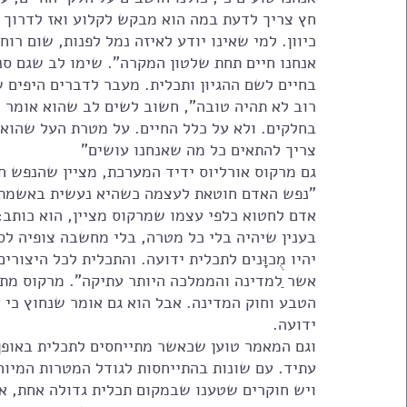
חץ צריך לדעת במה הוא מבקש לקלוע ואז לדרוך בי
כיוון. למי שאינו יודע לאיזה נמל לפנות, שום רוח
אנחנו חיים תחת שלטון המקרה". שימו לב שגם סנ
בחיים לשם ההגיון ותכלית. מעבר לדברים היפים ש
רוב לא תהיה טובה", חשוב לשים לב שהוא אומר ש
בחלקים. ולא על כלל החיים. על מטרת העל שהוא ב
צריך להתאים כל מה שאנחנו עושים"
"נפש האדם חוטאת לעצמה כשהיא נעשית באשמתה
אדם לחטוא כלפי עצמו שמרקוס מציין, הוא כותב:
בענין שיהיה בלי כל מטרה, בלי מחשבה צופיה לס
יהיו מֻכוָּנים לתכלית ידועה. והתכלית לכל היצורי
אשר ַלמדינה והממלכה היותר עתיקה". מרקוס מתכו
הטבע וחוק המדינה. אבל הוא גם אומר שנחוץ כי א
ידועה.  
וגם המאמר טוען שכאשר מתייחסים לתכלית באופן מ
עתיד. עם שונות בהתייחסות לגודל המטרות המיוח
ויש חוקרים שטענו שבמקום תכלית גדולה אחת, אדם