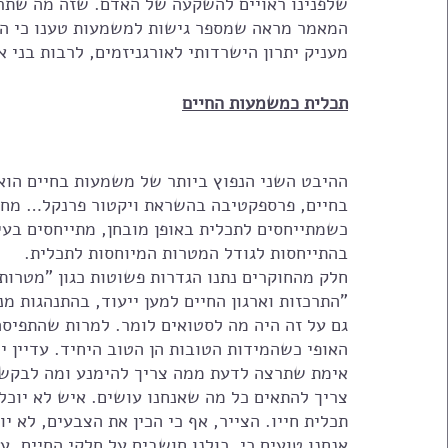
שלפנינו ראויים להשקעה של האדם. שזה מה שתרגו
המאמר מראה שמספר גישות למשמעות טענו כי היכו
מעניק יתרון הישרדותי לאורגניזמים, לרבות בני א
תכלית כמשמעות החיים
ההיבט השני הנפוץ ביותר של משמעות בחיים הו
בחיים, פרספקטיבה בהשראת ויקטור פרנקל… מחב
כשמתייחסים לתכלית באופן מובחן, מתייחסים בעיק
בהתייחסות לגודל המטרות המיוחסות לתכלית. 
חלק מהחוקרים נתנו הגדרות פשוטות כגון "מטרות ב
"התרכזות וארגון החיים למען ייעוד, בהתנהגות 
גם על זה היה מה לסטואים לומר. למרות שהתפיס
אימת שתרצה לדעת ממה צריך להימנע ומה לבקש, 
צריך להתאים כל מה שאנחנו עושים. איש לא יוכל 
תכלית חייו. הצייר, אף כי הכין את הצבעים, לא יו