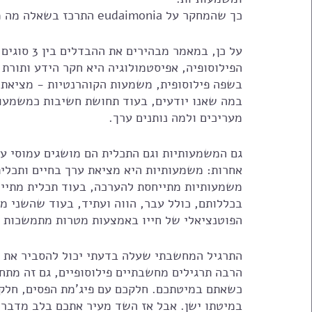
כך שהמחקר על eudaimonia התרכז בשאלה מה מוליד חוויה של חיים הראויים לחיותם. 
על כן, במא
הפילוסופיה, אפיסטמולוגיה היא חקר הידע ותורת
בשפה פילוסופית, משמעות הקוהרנטיות - מציאת ה
במה שאנו יודעים, בעוד תחושת חשיבות כמשמעות
מעריכים ולמה נותנים ערך. 
גם המשמעותיות וגם התכלית הם מושגים עמוסי ערכ
אחרות: משמעותיות היא מציאת ערך בחיים ותכלית
משמעותיות מתייחסת להערכה, בעוד תכלית מתייח
בכללותם, כולל עבר, הווה ועתיד, בעוד שהשני מ
הפוטנציאלי של חייו באמצעות מטרות מתמשכות שנו
הרבה תרגילים מחשבתיים פילוסופיים, גם זה מתח
כשאתם במיטתכם. חלקכם עם פיג'מת הפסים, חלק ע