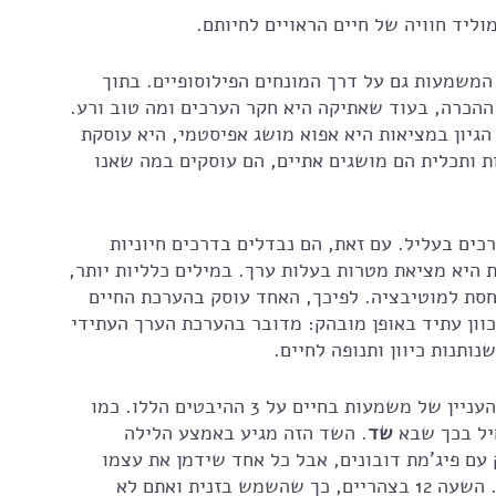
מר מבהירים את ההבדלים בין 3 סוגים המשמעות גם על דרך המונחים הפילוסופיים. בתוך 
 ההכרה, בעוד שאתיקה היא חקר הערכים ומה טוב ורע. 
גיון במציאות היא אפוא מושג אפיסטמי, היא עוסקת 
 ותכלית הם מושגים אתיים, הם עוסקים במה שאנו 
ים בעליל. עם זאת, הם נבדלים בדרכים חיוניות 
 היא מציאת מטרות בעלות ערך. במילים כלליות יותר, 
סת למוטיבציה. לפיכך, האחד עוסק בהערכת החיים 
כוון עתיד באופן מובהק: מדובר בהערכת הערך העתידי 
תנות כיוון ותנופה לחיים.
התרגיל המחשבתי שעלה בדעתי יכול להסביר את העניין של משמעות בחיים על 3 ההיבטים הללו. כמו 
יל בכך שבא 
שד
. השד הזה מגיע באמצע הלילה 
ם פיג'מת דובונים, אבל כל אחד שידמן את עצמו 
במיטתו ישן. אבל אז השד מעיר אתכם בלב מדבר. השעה 12 בצהריים, כך שהשמש בזנית ואתם לא 