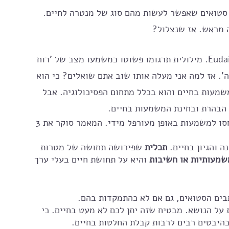
 סטואים שאפשר לעשות מהם סוג של מנטרה לחיים. 
 מראש. אז שנצלול?
מי שזוכר, בעבר דיברתי על המונח היווני Eudaimonia. מילולית תרגומו פשוטו כמשמעו מצב של 'רוח 
ה'. אז למה אני מעלה אותו שוב אתם שואלים? כי הוא 
מעות בחיים והוא בכלל מתחום הפסיכולוגיה. אבל 
 הבהרת ובחינת המשמעות בחיים.
הטענה במאמר היא שמחקרים ודיונים רבים התייחסו למשמעות באופן מעורפל מידי. המאמר סוקר את 3 
והגיון בחיים. 
תכלית
 שפירושה תחושה של מטרות 
שמעותיות או חשיבות
 והיא על תחושת חיים בעלי ערך 
ת על הנושא. מבטיח שזה יתן לכם לא מעט בחיים. כי 
היבטים רבים לרבות קבלת החלטות בחיים. 