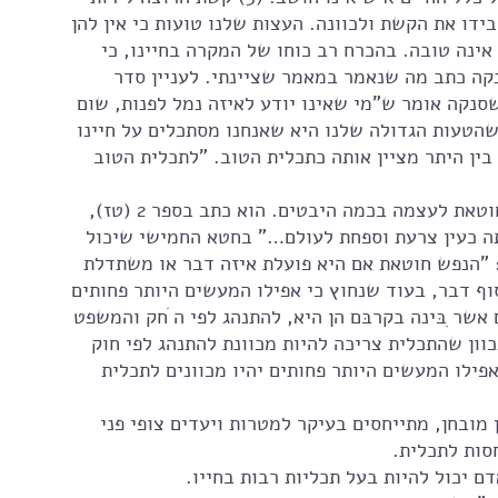
דו את הקשת ולכוונה. העצות שלנו טועות כי אין להן 
 אינה טובה. בהכרח רב כוחו של המקרה בחיינו, כי 
קה כתב מה שנאמר במאמר שציינתי. לעניין סדר 
סנקה אומר ש"מי שאינו יודע לאיזה נמל לפנות, שום 
הטעות הגדולה שלנו היא שאנחנו מסתכלים על חיינו 
ין היתר מציין אותה כתכלית הטוב. "לתכלית הטוב 
גם מרקוס אורליוס ידיד המערכת, מציין שהנפש חוטאת לעצמה בכמה היבטים. הוא כתב בספר 2 (טז), 
 כעין צרעת וספחת לעולם…" בחטא החמישי שיכול 
 "הנפש חוטאת אם היא פועלת איזה דבר או משתדלת 
וף דבר, בעוד שנחוץ כי אפילו המעשים היותר פחותים 
ם אשר ִבּינה בקרבּם הן היא, להתנהג לפי ה ֹחק והמשפט 
ון שהתכלית צריכה להיות מכוונת להתנהג לפי חוק 
פילו המעשים היותר פחותים יהיו מכוונים לתכלית 
ובחן, מתייחסים בעיקר למטרות ויעדים צופי פני 
סות לתכלית. 
 יכול להיות בעל תכליות רבות בחייו.