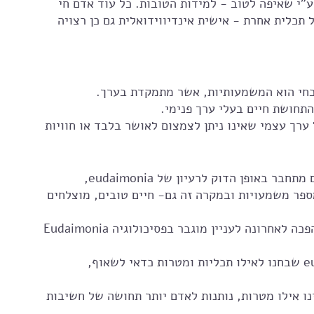
"י שאיפה לטוב - למידות הטובות. כל עוד אדם חי 
תכלית אחרת - אישית אינדיווידואלית גם כן רצויה 
חי הוא המשמעותיות, אשר מתמקדת בערך. 
תחושת חיים בעלי ערך פנימי. 
ערך עצמי שאינו ניתן לצמצום לאושר בלבד או חוויות 
"חיים ששווה לחיות", הפן הזה של משמעות בחיים מתחבר באופן הדוק לרעיון של eudaimonia, 
ספר משמעויות ובמקרה זה גם- חיים טובים, מוצלחים 
Eudaimonia הפכה לאחרונה לעניין מוגבר בפסיכולוגיה. Eudaimonia הומשגה בפסיכולוגיה כדרך חיים 
מבחינה אמפירית, קיימים מחקרים על eudaimonia שבחנו לאילו תכליות ומטרות כדאי לשאוף, 
 אילו מטרות, נותנות לאדם יותר תחושה של חשיבות 