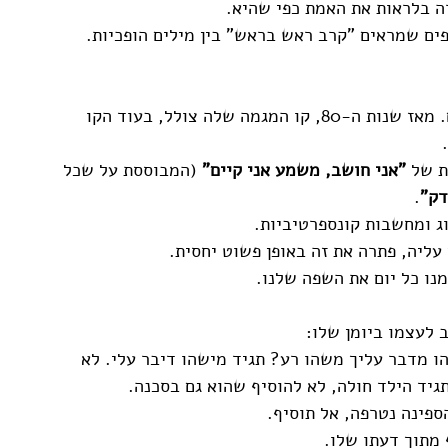
ה בלראות את האמת כפי שהיא. 
ים שמראים "קרב ראש בראש" בין מילים הופכיות. 
 הובילה בפער עצום. מאז שנות ה-80, קו המגמה שלה צולל, בעוד הקו 
ת של 
"אני חושב, משמע אני קיים"
 (המבוססת על שכל 
דק"
.
ג ומחשבות קונספרטיביות. 
עליה, פתרה את זה באופן פשוט יחסית.
ו כל יום את השפה שלנו. 
 לעצמו ביומן שלו:
 מדבר עליך משהו רע? תגיד מישהו דיבר עלי. לא 
גיד הילד חולה, לא להוסיף שהוא גם בסכנה.
פינה נטרפה, אל תוסיף. 
מתוך דעתו שלו. 