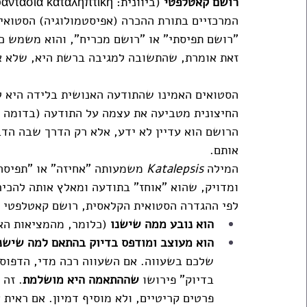
רושם קאטלפטי
 (ביוונית: 
המרכזיים בתורת ההכרה (אפיסטמולוגיה) הסטואית
"רושם תפיסתי" או "רושם מכריח", והוא משמש כ
זאת אומרת, שהתשובה למגיבה ברשת היא, שלא אנ
הסטואים האמינו שהתודעה האנושית בלידה היא ל
החיצונית מטביעה את עצמה על התודעה (בדומה ל
הרושם הוא עדיין לא ידע, אלא רק הדרך שבה הדבר
אותם. 
המילה 
Katalepsis
 משמעותה "אחיזה" או "תפיסה"
ומדויק, שהוא "אוחז" בתודעה ומאלץ אותה להכיר
לפי ההגדרה הסטואית הקלאסית, רושם קאטלפטי ח
הוא נובע ממה שישנו
 (כלומר, מהמציאות הא
הוא מעוצב ומודפס בדיוק בהתאם למה שישנ
שלכם בשעווה. אם השעווה רכה מדי, הדפוס 
בדיוק" פירושו 
שההתאמה היא מושלמת
. זה
פרטים קריטיים, ולא מוסיף דמיון. אם ראית