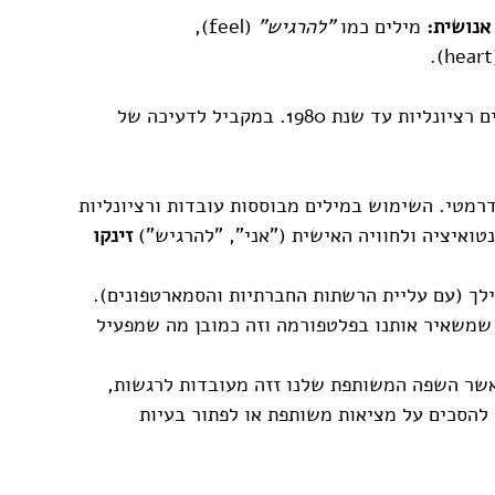
אנושית:
 מילים כמו 
"להרגיש"
 (feel), 
 
הם גילו דבר מדהים: עלייה מתמדת ועקבית במילים רציונליות עד שנת 1980. במקביל לדעיכה של 
 ובאופן דרמטי. השימוש במילים מבוססות עובדות ורציונליות 
טואיציה ולחוויה האישית ("אני", "להרגיש") 
זינקו 
שמשאיר אותנו בפלטפורמה וזה כמובן מה שמפעיל 
אשר השפה המשותפת שלנו זזה מעובדות לרגשות, 
, להסכים על מציאות משותפת או לפתור בעיות 