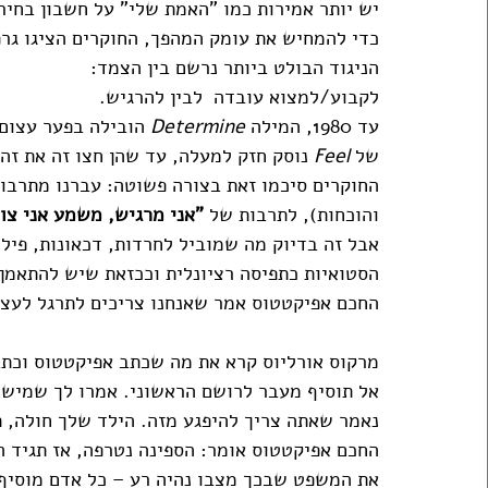
יש יותר אמירות כמו "האמת שלי" על חשבון בחיר
כדי להמחיש את עומק המהפך, החוקרים הציגו גרפ
הניגוד הבולט ביותר נרשם בין הצמד:
לקבוע/למצוא עובדה  לבין להרגיש.
עד 1980, המילה 
Determine
של 
Feel
 נוסק חזק למעלה, עד שהן חצו זה את זה.
החוקרים סיכמו זאת בצורה פשוטה: עברנו מתרבו
והוכחות), לתרבות של 
"אני מרגיש, משמע אני צו
אבל זה בדיוק מה שמוביל לחרדות, דכאונות, פילו
הסטואיות כתפיסה רציונלית וככזאת שיש להתאמן 
החכם אפיקטטוס אמר שאנחנו צריכים לתרגל לעצמנ
מרקוס אורליוס קרא את מה שכתב אפיקטטוס וכתב
אל תוסיף מעבר לרושם הראשוני. אמרו לך שמישהו
נאמר שאתה צריך להיפגע מזה. הילד שלך חולה, ת
החכם אפיקטטוס אומר: הספינה נטרפה, אז תגיד הס
את המשפט שבכך מצבו נהיה רע – כל אדם מוסיף 