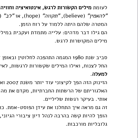
לעומת 
מילים הקשורות לרגש, אינטואיציה וחוויה 
"להאמין"
 (believe), 
"תקווה"
 (hope), או 
"לב"
(heart). 
המטרה שלהם היתה ללמוד על רוח הזמן. 
מילים המקושרות לרגש.
סביב שנת 1980 המגמה התהפכה לחלוטין
החל לצנוח, ואילו המילים שקשורות לרגשות, לאינ
למעלה
.
הזינוק הזה הפך לקיצוני עוד יותר משנת 2007 ואילך (עם עליית הרשתות החברתיות והסמארטפונים).
האלגוריתם של הרשתות החברתיות, מקדם את מה 
אותי. בעיקר רגשות שליליים.
זה גם מראה איך התחלנו את עידן הפוסט-אמת. כ
הופך להיות קשה בהרבה לנהל דיון ציבורי הגיוני
גלובליות מורכבות. 