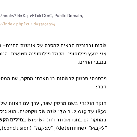
uk/books?id=Kq_2FTxkTXoC, Public Domain, 
/index.php?curid=75192964
שלום וברוכים הבאים להסכת על אומנות החיים- ה
אני יועץ פילוסופי, מלמד פילוסופיה סטואית. היו
בנבכי החיים. 
פרסמתי סרטון לרשתות בו תארתי מחקר, את המסק
דבר: 
חוקר הולנדי בשם מרטין שפר, ערך עם הצוות שלו 
1850 עד 2,019. כ 170 שנה של טקסטים. הוא גילה דבר מדהים. 
במחקר הם בחנו את תדירות השימוש ב
מילים הקשו
"לקבוע"
 (determine), 
"מסקנה"
 (conclusion), 