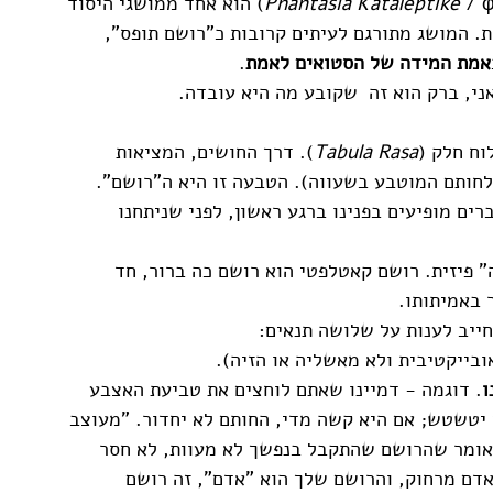
Phantasia Kataleptike
 / φαντασία καταληπτική) הוא אחד ממושגי היסוד 
. המושג מתורגם לעיתים קרובות כ"רושם תופס", 
אמת המידה של הסטואים לאמת
. 
י, ברק הוא זה  שקובע מה היא עובדה. 
וח חלק (
Tabula Rasa
). דרך החושים, המציאות 
חותם המוטבע בשעווה). הטבעה זו היא ה"רושם". 
ים מופיעים בפנינו ברגע ראשון, לפני שניתחנו 
 פיזית. רושם קאטלפטי הוא רושם כה ברור, חד 
 באמיתותו.
ייב לענות על שלושה תנאים:
ובייקטיבית ולא מאשליה או הזיה).
ו
. דוגמה - דמיינו שאתם לוחצים את טביעת האצבע 
יטשטש; אם היא קשה מדי, החותם לא יחדור. "מעוצב 
 אומר שהרושם שהתקבל בנפשך לא מעוות, לא חסר 
 אדם מרחוק, והרושם שלך הוא "אדם", זה רושם 