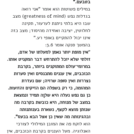
בטבעם."
במילים פשוטות הוא אומר "אני רואה 
בגדלות נפש (greatness of mind) מצב 
שבו היא בלתי ניתנת לערעור, תקינה 
לחלוטין, יציבה ואחידה מהיסוד; מצב כזה 
אינו יכול להתקיים באופי רע." 
בהמשך סנקה אומר 3.6:
"
אין מופת יותר נאמן למעלתו של אדם, 
זולתי שלא יוכל להתרחש דבר המקניט אותו. 
במרומי־עולם המתוקנים ביותר, בקרבת 
הכוכבים, אין עננים מתכנסים ואין סערות 
נצררות ואין סוּפה שרויה; שם נעדרת 
המהומה, כי רק בשפלה הם הזיקים והזועות. 
כן גם נפש נעלה היא שלוָה תמיד ונמצאת 
במצב של מנוחה, היא כובשת בקרבה מה 
שנותן מוצא לקצף, נשארת בענותנותה 
ובהגינותה מה שאין כן אצל הבא בכעס".
הוא לוקח פה את המובן המילולי לצורכי 
האנלוגיה. מעל העננים בקרבת הכוכבים, אין 