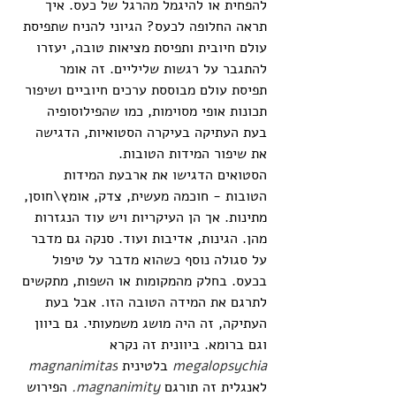
להפחית או להיגמל מהרגל של כעס. איך 
תראה החלופה לכעס? הגיוני להניח שתפיסת 
עולם חיובית ותפיסת מציאות טובה, יעזרו 
להתגבר על רגשות שליליים. זה אומר 
תפיסת עולם מבוססת ערכים חיוביים ושיפור 
תכונות אופי מסוימות, כמו שהפילוסופיה 
בעת העתיקה בעיקרה הסטואיות, הדגישה 
את שיפור המידות הטובות. 
הסטואים הדגישו את ארבעת המידות 
הטובות - חוכמה מעשית, צדק, אומץ\חוסן, 
מתינות. אך הן העיקריות ויש עוד הנגזרות 
מהן. הגינות, אדיבות ועוד. סנקה גם מדבר 
על סגולה נוסף כשהוא מדבר על טיפול 
בכעס. בחלק מהמקומות או השפות, מתקשים 
לתרגם את המידה הטובה הזו. אבל בעת 
העתיקה, זה היה מושג משמעותי. גם ביוון 
וגם ברומא. ביוונית זה נקרא 
megalopsychia
בלטינית
magnanimitas
לאנגלית זה תורגם
 magnanimity. 
הפירוש 