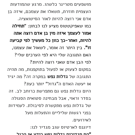
מושפעים מטריגר כלשהו. מרגע שהמודעות 
העצמית חוזרת, תשאלו את עצמכם, איזה בן 
אדם אני רוצה להיות לאור הסיטואציה. 
כמו שאפיקטטוס מציע לנו לבחון: "
תחילה 
אמור לעצמך איזה מין בן אדם רוצה אתה 
להיות, ואחר-כך כוון כל מעשיך לפי קביעה 
זו". 
בין היתר זה אומר, לשאול את עצמנו, 
האם התגובה שלי היא לפי הערכים שלי? 
לפי הבן אדם שאני רוצה להיות?
במקום לצעוק או לפעול בתוקפנות, מה תהיה 
התגובה של 
גדלות נפש
 במקרה זה? מה יגיד 
או יעשה האדם ה"גדול" יותר כעת?
היום גדלות נפש גם מתפרשת כרוחב לב. זה 
בסדר וראוי, אבל מבחינה סטואית הסגולה 
של גדלות נפש מתקשרת לסיבולת. לעמידות 
בפני רגשות שליליים והתעלות מעל 
לאירועים. 
דיוגנס לארטיוס שוב מגדיר לנו:
"הם מגדירים גדלות נפש כידע או הרגל 