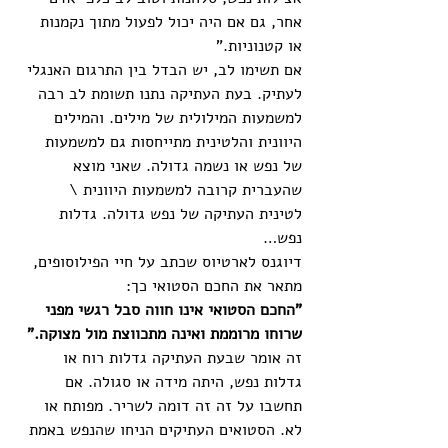
אחר, גם אם היה יכול לפעול מתוך נקמנות 
או קטנוניות." 
אם תשימו לב, יש הבדל בין התרגום האנגלי 
לעתיק. בעת העתיקה נתנו תשומת לב רבה 
למשמעות המילולית של מילים. והמילים 
היוונית והלטינית מתייחסות גם למשמעות 
של נפש או נשמה גדולה. שאני מוצא 
שהעברית קרובה למשמעות היוונית \ 
לטינית העתיקה של נפש גדולה. גדלות 
נפש… 
דיוגנס לארטיוס שכתב על חיי הפילוסופים, 
מתאר את החכם הסטואי כך:
"החכם הסטואי אינו חווה סבל רגשי מפני 
שרוחו מרוממת ואינה מתכווצת מול מצוקה."
זה אומר שבעת העתיקה גדלות רוח או 
גדלות נפש, היתה מידה או סגולה. אם 
תחשבו על זה זה דומה לשריר. מפותח או 
לא. הסטואים העתיקים הניחו שהנפש באמת 