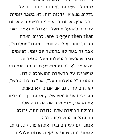
שימו לב שאנחנו לא מדברים הרבה על 
גדלות נפש או גדלות רוח. לא בשפה יומיות 
בכל אופן. אנחנו כן אומרים לפעמים שאנחנו 
צריכים להתעלות מעל. באנגלית נאמר we 
are bigger then that. להיות האדם 
הגדול יותר. אולי נשתמש במונח "ממלכתי", 
אבל זה בטח לא בהקשר יום יומי. לפעמים 
נגיד שאפשר להתעלות מעל הנסיבות. 
זה אומר לא להיות מושפע מגירויים חיצוניים 
שישפיעו על החשיבה המושכלת שלנו. 
והמונח "להתעלות מעל", או "גדולת הנפש", 
יש להם ערך. גם אם אנחנו לא באמת 
מגדילים את הראש שלנו, אנחנו כן מרחיבים 
את הקשב, מגמישים את התגובה שלנו 
ויכולת הבחירה שלנו גדולה יותר. יכולת 
ההתנהלות המושכלת גדלה. 
אנחנו גם לעיתים נגיד את ההפך. קטנוניות, 
קטנות רוח. צרות אופקים. אנחנו עלולים 