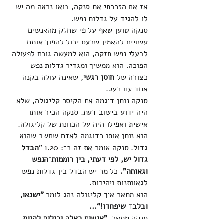
אז אם הזכרתי את סנקה, בואו נראה מה יש 
לו להגיד על גדלות נפש.
סנקה טוען שאף על פי שחלק מהאנשים 
עשויים להאמין שכעס יכול להפוך אותם 
לבעלי נפש חזקה, הוא למעשה גורם לפעולה 
הפוכה. הוא ממשיך ומגדיר גדלות נפש 
כצורה של 
חוסן רגשי
, שאינה עולה בקנה 
אחד עם כעס.
סנקה נותן דוגמה את הקיסר קליגולה, שלא 
היה ידוע בישוב דעת. סנקה הכיר אותו 
אישית ואפילו היה על הכוונת של קליגולה. 
הוא נותן אותו כדוגמה לאדם שחשב שהוא 
גדול. סנקה אומר את זה כך: 1.20 "
הבדל 
גדול יש, לפי דעתי, בין רוממות־הנפש 
וגאותה". 
כלומר יש הבדל בין גדלות נפש 
לגאוותנות ויהירות. 
הוא מתאר איך קליגולה נהג לומר
 ”ישנאו, 
ובלבד שיפחדו!“... 
סנקה מתאר 
 "אנשים כאלה יכולים להיות 