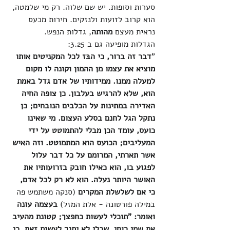
סערות וסופות. יש שם שלוה. רק מי שלמטה, 
הוא קרוב לזועות ולנזקים. חירות מכעס 
נראית מעצם 
מהותה
, גדלות הנפש.
הגדלות מופיעה גם ב 3.25:
"
דבר זה ברור, כי הבּז לכל המקניטים אותו 
מוציא את עצמו מן ההמון וקונה לו מקום 
למעלה ממנו. ממידותיו של אדם גדל באמת 
הוא, שלא להרגיש בעלבון. כן צופה החיה 
האדירה במתינות על הכלבים הנובחים; כן 
נתקל הגל לחנם בסלע העצום. מי שאינו 
כועס, עומד הכן מבלי להתמוטט על ידי 
המעליבים; הכועס הוא המתמוטט. וזה האיש 
אשר תארתי, המרומם על כל דבר עלול 
לפגוע בו, הוא כאילו חובק בזרועותיו את 
האושר היותר נעלה. הוא לא רק לכל אדם, 
כי אם לשלשלת המקרים 
(סנקה משתמש פה 
במילה פורטונה - אלת המזל) 
בעצמה עונה 
ואומר: ”תוכלי לעשות כחפצך; קטונת מהעיב 
את שמי רוחי. שכלי לא יתנך לעשות זאת, כי 