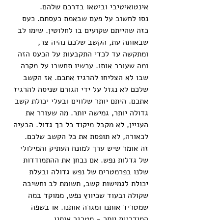
אינטואיטיבי וביטאו בדרכם שלהם.
נסו לחשוב על פעם שבאמת כעסתם. כעס 
כזה שהייתם שקועים בו לחלוטין. שימו לב 
שבאותה עת, הקשב שלכם נהיה צר, 
ומתקשה עד לכדי התקבעות על הכעס הזה 
ומה שעורר אותו. עכשיו תחשבו על מקרה 
שבו לא הצליחו להרגיז אתכם. אז הקשב 
שלכם לא נגזל על ידי הגורם שניסה להרגיז 
אתכם. היתם יותר שלווים ובעלי יכולת קשב 
גדולה יותר, גמישה יותר. מה שעורר את 
העניין, לא מקבל מיקוד כל כך גדול. הבעיה 
לכאורה, לא תופסת את כל הקשב שלכם. 
זה אומר שיש ערך למונח העתיק והמילולי 
של גדלות נפש. אם נבחן את ההתמודדות 
שלנו בפרמטרים של נפש גדולה ובעלת 
יכולת לגמישות קשב, תשומת לב וחשיבה 
שקולה ובעוד שכיווץ נפש, ממוקד במה 
שמטריד אותנו ומגרה אותנו. או בשפה 
המודרנית יותר - מטרגר אותנו. 