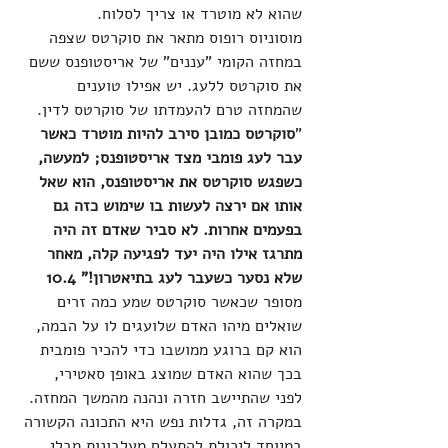
שהוא לא מוטרד או צריך לסלוח. 
מוסוניוס רופוס מתאר את סוקרטס שצפה 
במחזה הקומי "עננים" של אריסטופנס ששם 
את סוקרטס ללעג. יש אפילו טוענים 
שהמחזה טרם להעמדתו של סוקרטס לדין. 
"
סוקרטס כמובן סירב להיות מוטרד כאשר 
עבר לעג פומבי מצד אריסטופנס; למעשה, 
כשפגש סוקרטס את אריסטופנס, הוא שאל 
אותו אם ירצה לעשות בו שימוש כזה גם 
בפעמים אחרות. לא סביר שאדם זה היה 
מתרגז אילו היה יעד לפגיעה קלה, מאחר 
שלא נסער כשעבר לעג בתיאטרון!" 10.4
מסופר שכאשר סוקרטס שמע כמה זרים 
שואלים מיהו האדם שלועגים לו על הבמה, 
הוא קם ברוגע ממושבו כדי להכיר פומבית 
בכך שהוא האדם שמוצג באופן סאטירי, 
לפני שהתיישב חזרה ונהנה מהמשך המחזה. 
במקרה זה, גדלות נפש היא התכונה הקשורה 
במיוחד ליכולת להתעלם מעלבונות מבלי 