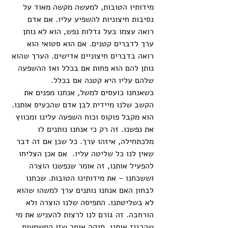
מידותיו הטובות, למעשה מקשה מאוד על 
נסיבות חיצוניות להשפיע עליו. אם אדם 
רואה עצמו בעל גדלות נפש, הוא לא נותן 
ערך לדברים קטנים. אם הוא סטואי הוא 
רואה בדברים חיצוניים אדישים. הערך שהוא 
נותן להם הוא פחות אם בכלל ואז ההשפעה 
שלהם עליו היא קטנה אם בכלל. 
כשאנחנו כועסים למשל, אנחנו מפנים את 
הקשב שלנו מיידית לבן אדם שהכעיס אותנו. 
הוא מקבל פוקוס וכוח השפעה עלינו ומכווץ 
את נפשנו. זה רק כי אנחנו נותנים לו 
מלכתחילה, איזהו ערך. כל שכן אם זה דבר 
שאין לנו כל שליטה עליו.  אם אכן הצליחו 
להפעיל אותנו, זה אומר שנפשנו הוצרה 
וששכחנו - את מידותינו הטובות. שכחנו 
לבחון האם אנחנו נותנים ערך למשהו שהוא 
לא בשליטתנו. התפיסה שלנו הוצרה ולא 
הורחבה. זה גורם לנו לרצות להעניש את מי 
שהרגיז אותנו. סנקה אומר שזו המשמעות 