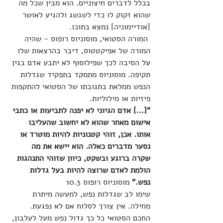
בכלל לדברים חיצוניים. הוא מבין שכל מה 
שהוא זקוק לו כדי לשגשג ולהגיע לאושר 
[אודיימוניה] נמצא בתוכו.
 המורה הסטואי, מוסוניוס רופוס - שהיה 
המורה של אפיקטטוס, דיבר בהרצאות שלו 
על הסיבה לכך שפילוסוף לא יתבע אדם בגין 
תקיפה. מוסוניוס מתמקד בתפקיד שגדלות 
הנפש ממלאת בתגובתו של הסטואי להתקפות 
פיזיות או מילוליות. 
"[...] אדם הגיוני לא יפנה לתביעות או כתבי 
אישום מאחר שהוא לא יחשוב שהעליבו 
אותו. אכן, זוהי קטנוניות להיות מוטרד או 
נסער מדברים כאלה. הוא יישא את מה 
שקרה ברוגע ובשקט, כיוון שזוהי התנהגות 
הולמת לאדם שרוצה להיות בעל גדלות 
נפש." 
מוסוניוס רופוס 10.3
שימו לב שגדלות נפש, למעשה מיתרת 
מחילה. אין צורך לסלוח אם לא נפגעת. 
החכם הסטואי כל כך גדול נפש מעל לעלבון, 