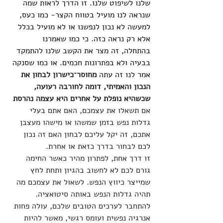
שלנו לשיפוט שלנו. זו הדרך לראות שמה 
שנראה לנו מועיל בטווח הקצר- כמו כעס, 
למעשה לא נכון לנפשנו או לא מועיל בכלל 
אלא רק נראה כזה. כי כמו שאמרנו 
בהתחלה, זה מצר את הקשב שלנו להתמקד 
בבעיה ולא בפתרונות חכמים. או כמו שסנקה 
אמר לנו זה עתה 
מחוסר־כישרון לבחון את 
הנכון והאמיתי, דומה לחורבה רעועה, 
שכשהיא נופלת על אחרים היא עצמה נהרסת
אם תשאלו את עצמכם, האם אתם בעלי 
גדלות נפש בזמן שמשהו או מישהו מעצבן 
אתכם, זה יקל עליכם לבחון האם זה נכון 
לכם לבחור בדרך כזאת או אחרת. 
זו דרך אחת, לפתרון מהיר כאשר החימה 
גורם לכם לא לחשוב בהגיון ותחת לחץ 
שמייצר כיווץ הנפש. לשאול את עצמכם מה 
תהיה גדלות הנפש באותה סיטואציה. 
להתחבר לערכים הטובים שלכם, עולה פחות 
אנרגיה נפשית ועומס רגשי, מאשר להיות 