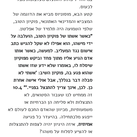
לכעוס.
קטע הבא, מוסוניוס מביא את הדוגמה של 
המצביא והמדינאי האתונאי, פוקיון הטוב, 
שלפי השמועה היה תלמיד של אפלטון.
"כאשר אשתו של פוקיון הטוב, הועלבה על 
ידי מישהו, הוא אפילו לא שקל להגיש כתב 
אישום נגד המעליב. למעשה, כאשר אותו 
אדם הגיע אליו מתוך פחד וביקש מפוקיון 
שיסלח לו, באומרו שלא ידע שזו אשתו 
שהוא פגע בה, פוקיון השיב: 'אשתי לא 
סבלה דבר בגללך, אבל אולי אישה אחרת 
כן. לכן, אינך צריך להתנצל בפניי.'" 10.4
זה ממחיש לנו שעבור הסטואים, לא 
התנצלות ולא סליחה הן הכרחיות או 
משמעותיות, מכיוון שהאדם החכם לעולם לא 
ייפגע מלכתחילה. בהיעדר כל פגיעה 
אמיתית
, איזה היגיון יהיה לצפות להתנצלות 
או להציע לסלוח על משהו?