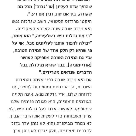
שהופך אדם לעליון [או 'גבוה'] מכל מה 
שקורה, בין אם טוב ובין אם רע.".
היקטו מרודוס הסטואי, חשב שגדלות נפש 
היא מידה טובה שווה לארבע העיקריות. 
"כי אם גדלות נפש כשלעצמה," הוא אומר, 
"יכולה להפוך אותנו לעליונים מכל, אף על 
פי שהיא רק חלק אחד של המידה הטובה, 
אזי גם המידה הטובה מספיקה לאושר 
[אודיימוניה], בכך שהיא מזלזלת בכל 
הדברים שנראים מטרידים."
אם היא מידה טובה בפני עצמה והמידות 
הטובות, הן הכרחיות ומספיקות לאושר, או 
לרווחה שלנו, אזי גדלות נפש, אינה תלויה 
בגורמים חיצוניים, היא סגולה פנימית שלנו 
שמספיקה לאושר. אדם בעל גדלות נפש, לא 
צריך תשבוחות כדי לעשות את הדבר הנכון, 
לא מפחד מביקורת והוא לא נותן ערך גדול 
לדברים חיצוניים. חלק יגידו לא נותן ערך 