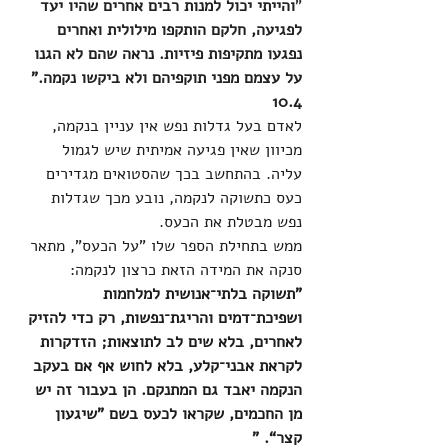
"
והייתי יכול למנות רבים אחרים שהיו יעד 
לפגיעה, חלקם הותקפו מילולית ואחרים 
נפגעו מתקיפות פיזיות. נראה שהם לא הגנו 
על עצמם מפני תוקפיהם ולא ביקשו נקמה." 
10.4
לאדם בעל גדלות נפש אין עניין בנקמה, 
מכיוון שאין פגיעה אמיתית שיש לגמול 
עליה. בהתחשב בכך שהסטואים מגדירים 
כעס כתשוקה לנקמה, נובע מכך שגדלות 
נפש מבטלת את הכעס.
ממש בתחילת הספר שלו "על הכעס", מתאר 
סנקה את המידה הזאת כרצון לנקמה:
"תשוקה בלתי־אנושית למלחמות 
ושפיכת־דמים והריגת־נפשות, רק כדי להזיק 
לאחרים, בלא שים לב לתוצאות; הזדקרות 
לקראת אבני־קלע, בלא לחוש אף אם בעקב 
הנקמה יאבד גם המתנקם. הן בעבור זה יש 
מן החכמים, שקראו לכעס בשם ”שיגעון 
קצר“. "