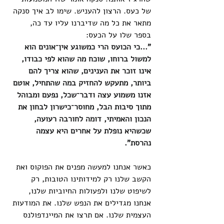
של כעס. הרצון להעניש. שימו לב איך סנקה 
מתאר את כל מה שדיברנו עליו עד כה, 
בספר שלו על הכעס:
"...כי הכועס הרי כמשוגע אין־אונים הוא 
למשול ברוחו, שוכח מה שהוא לפי כבודו, 
אינו זוכר את הענינים, שהוא צריך להם 
ביותר, מתעקש להחזיק במה שהתחיל, אוטם 
אזנו משמוע עצה ודבר־שכל, נפעם ומבוהל 
מתוך סיבות הבל, מחוסר־כישרון לבחון את 
הנכון והאמיתי, דומה לחורבה רעועה, 
שכשהיא נופלת על אחרים היא עצמה 
נהרסת".
כאשר אנחנו למעשה מפנים את הפוקוס ואת 
הקשב שלנו רק למידותינו הטובות, רק 
לשיפוט שלנו ולפעולות החיוביות שלנו, 
אנחנו מגדילים את הנפש שלנו. את המודעות 
העצמית שלנו. אם תרצו את המיינדפולנס 