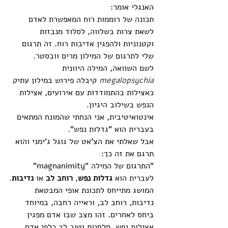
האנגלי אומר:
תכונה של רוממות רוח המאפשרת לאדם 
לשאת צרות בשלווה, לסלוד מנבזות 
וקטנוניות ולהפגין אדיבות רוח. זה תרגום 
שלי לתרגום של המילון מרים וובסטר. 
לשם השוואה, המילה היוונית 
megalopsychia
קיבלה פירוש במילון עתיק 
כאצילות בהתמודדות עם אירועים, אצילות 
הנפש בשילוב היגיון. 
אינטואיטיבית, אני הנחתי שהמונח המתאים 
בעברית הוא "גדלות נפש". 
אבל שאלתי את הצ'אט של גוגל ג'ימני והוא 
תרגם את זה כך:
"התרגום של המילה "magnanimity" 
לעברית הוא 
גדלות נפש
, 
רוחב לב
 או 
נדיבות
.
המושג מתייחס לתכונת אופי המבטאת 
נדיבות, רוחב לב, וראייה רחבה, במיוחד 
ביחס לאחרים. זהו מצב שבו אדם מפגין 
אצילות נפש, סלחנות וטוב לב כלפי אדם 