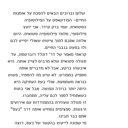
 שלום וברוכים הבאים להסכת על אומנות 
החיים- הפודקאסט על הפילוסופיה 
הסטואית. שמי ברק קידר. אני יועץ 
פילוסופי, מלמד פילוסופיה סטואית. היום 
אלווה אתכם לתוך ציטוט שאולי יסייע לכם 
ולו במעט בנבכי החיים.
קראתי מאמר של דר' דונלד רוברטסון, על 
סגולה סטואית שלא מרבים לציין אותה. היא 
איכשהו ברקע, אבל לא מדברים אותה 
מספיק במפורש. לא שיש מה להסתיר, פשוט 
כנראה משתמעת. אולי בעת העתיקה היא 
היתה יותר ברורה ונפוצה. אבל אני בטוח 
כשאתחיל לספר לכם עליה, תתחברו. 
זו סגולה שעוזרת בהתמודדות עם אירועים 
ורגשות. ספציפית נמחיש אותה דרך "כעס" 
אתם כבר תבינו. 
מי שפונה לייעוץ בהקשר של כעס, רוצה 