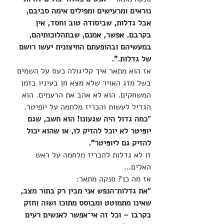
נוראים ומרעישים ומפילים אימה סביבם, 
אבל גדלות, שביסודה טוב וחסד, אין 
בקרבם. אפשר, אמנם, שבתהלוכותיהם, 
במעשיהם ובהופעתם החיצונית יעשו רושם 
של גדלות.".
אז הוא מתאר איך קליגולה כעס על השמים 
בשל מזג האויר שלא מצא חן בעיניו בזמן 
המשחקים. הוא לא אהב את הרעמים. הוא 
הגדיל לעשות והכריז מלחמה על יופיטר. 
"
כמה גדול היה שגעונו! הוא חשב, שגם 
יופּיטר לא יוכל להזיק לו, או שהוא יכול 
להזיק גם ליופּיטר".
זו לא גדלות להכריז מלחמה על ראש 
האלים… 
אז מה כן? סנקה מתאר:
"
את גדלות־הנפש אני מבין רק בתור מצב, 
שאינו מתמוטט ומבוסס מתוכו ושוה וחזק 
בקרבו – וכל זה אי־אפשר לאנשים רעים 