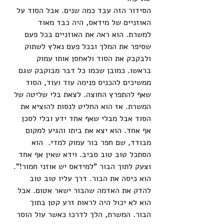
הסידור הזה עבד כמה שנים. אבל הסוד על 
האוזניים של מידאס, היה כבד מאוד 
למשרת. הוא ראה את האוזניים בכל פעם 
שסיפר את המלך ובכל פעם נאלץ לשתוק 
ולבקבק את הסוד ולאחסן אותו עמוק 
בראשו. כמובן שכמו כל דבר מבוקבק שגם 
ממשיכים להכניס פנימה עוד ועוד, הסוד 
שאף להתפרץ החוצה. לצאת בלי שליטה של 
המשרת. אז הוא החליט לנסות להוציא את 
הסוד אבל מבלי שאף אחד ידע ובלי לסכן 
אף אחד. הוא יצא את ביתו והגיע למקום 
מבודד, שם חפר בור עמוק למדי.  הוא 
הסתכל טוב טוב סביב. וידא שאין אף אחד 
וצעק לתוך הבור "למידאס יש אוזני חמור!". 
הוא כיסה את הבור. דרך עליו טוב טוב 
להדק את האדמה שהבור ישאר אטום. אבל 
הוא לא יכול היה לראות זרע קטן בתוך 
הבור. המשרת, הלך לדרכו כאשר עול הוסר 