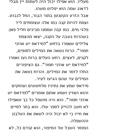
מעליו. הוא אפילו יכול היה לשתות יין מבלי 
לדאוג שמה הוא יפלוט משהו. 
אבל הזרע הקטנטן בתור הבור, החל לנבוט. 
וצמח להיות קנה כמו אלה שצומחים ליד 
פלגי מים. כמו קנה שממנו מכינים חליל פאן. 
כשהרוח נשבה על הקנה, יצאו מהצמח 
צלילים שאמרו בלחש "למידאס יש אוזני 
חמור". הרוח נשאה את המילים לסופים, 
לקנים, לעצים. רחש העלים ברוח נעו ואמרו 
"למידאס יש אוזני חמור". גם הציפורים 
החלו לזמר את המילים. והרוח נשאה את 
המילים עד שהם הגיעו לעיר. 
מידאס שמע את נתיניו מלחששים וצוחקים 
והוא האזין ושמע אותם אומרים "למידאס יש 
אוזני חמור". הוא היה מושפל כל כך שאפילו 
לא חשב להזיק לספר שלו. הוא בחר לסיים 
את חייו כי לא יכול היה לשאת את העלבון 
וההשפלה. 
המוסר השכל של הסיפור, הוא קודם כל, לא 