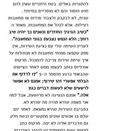
להתגרות באלים. בטח היווניים שאין להם 
חוש הומור והם לא מוסריים במיוחד. 
שנית, לא לבקבק ולצבור סודות או מחשבות 
רעילות. אלא לנהל את המחשבות. מאחר ו: 
"כטיב הגיגיך החוזרים ונשנים כך יהיה טיב 
רוחך; הלא הנפש נצבעת בגוני המחשבה".
לעניין השיחה שלי עם נציגת השירות, אין 
ספק שקפצו ממוחי מחשבות לא מנוהלות על 
איך שיחת שירות צריכה להתנהל. מרקוס 
אורליוס כותב לעצמו ממש לאחר הציטוט 
שהבאתי כרגע מהספר ה-5 "
17 לרדוף את 
הבלתי אפשרי זהו טירוף; אמנם לא אפשר 
לרשעים שלא לעשות דברים כגון 
אלה."
 אמנם הנציגה לא מרושעת, אבל למה 
אני מצפה שהיא תהיה מה שהיא לא. 
בסביבת השירות שהיא נמצאת. לאחר יום 
שלם בו אנשים שונים מתקשרים ובטח חלק 
גם מדברים אליה לא יפה. מרקוס כתב 
לעצמו שעם החצופים יש לנהוג באדיבות. 