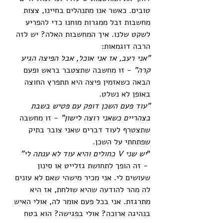
טובים. כאשר אנו מתנהלים בחיינו, צצות 
מחשבות זבל ממגרות מוחנו כדי להפריע 
לשקט שלנו. איך המחשבות האלה? יש לזה 
הרבה דוגמאות:
"אני רעב, אז אני אוכל, אבל הפיצה הגיע 
קרה" 
- זו מחשבה שתצטבר בראש ופעם 
הבאה כשאזמין פיצה היא תתפרץ החוצה 
באופן לא נשלט. 
"עוד פעם השכן דופק עם פטיש בשבת 
בצהריים כשאני רוצה לישון" 
- זו מחשבה 
שתצטרף לעוד דברים שאני צובר בתיק 
שפתחתי על השכן. 
"
יש שני V כחולים והיא עוד לא ענתה לי" 
- זה הופך לתחושת גזלייט או סינון 
שעושים לי. אני מכיר מישהי שאם לא עונים 
לה מהר להודעה שהיא שולחת, אז היא 
מתרגזת. אני בכל פעם אומר לה, אולי האיש 
בנהיגה ארוכה? אולי בפגישה? הוא בטח 