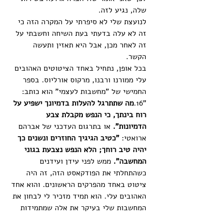
שלה, נגיע לזה. 
לנועצת שלי לא סיפרתי על המקרה הזה כי 
זה לא עלה בדעתי בעת השיחה וחשבתי על 
זה לאחר מכן, אבל היא תאזין ותעשה 
הקשר. 
בכל אופן, נתחיל באחד הציטוטים האהובים 
עלי ממורנו ורבנו, מרקוס אורליוס. בספר 
החמישי של "מחשבות לעצמי" הוא כותב: 
"16.
מה שתתרגל להעלות בדמיונך ישפיע על 
רוח בינתך, כי הנפש מקבלת צבע 
הדמיונות". 
או בתרגום העדכני של אברהם 
ארואטי: 
"כטיב הגיגיך החוזרים ונשנים כך 
יהיה טיב רוחך; הלא הנפש נצבעת בגוני 
המחשבה". 
ממש לפני עידן ועידנים 
כשהתחלתי את הפודקאסט הזה, זה היה 
ציטוט באחד מהפרקים הראשונים. והוא אחד 
האהובים עלי. הוא תמיד מזכיר לי לבחון את 
המחשבות שלי בעיקר את אלה שמתמידות 