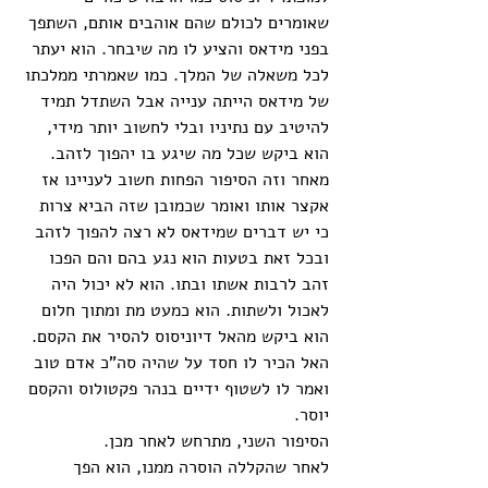
שאומרים לכולם שהם אוהבים אותם, השתפך 
בפני מידאס והציע לו מה שיבחר. הוא יעתר 
לכל משאלה של המלך. כמו שאמרתי ממלכתו 
של מידאס הייתה ענייה אבל השתדל תמיד 
להיטיב עם נתיניו ובלי לחשוב יותר מידי, 
הוא ביקש שכל מה שיגע בו יהפוך לזהב. 
מאחר וזה הסיפור הפחות חשוב לעניינו אז 
אקצר אותו ואומר שכמובן שזה הביא צרות 
כי יש דברים שמידאס לא רצה להפוך לזהב 
ובכל זאת בטעות הוא נגע בהם והם הפכו 
זהב לרבות אשתו ובתו. הוא לא יכול היה 
לאכול ולשתות. הוא כמעט מת ומתוך חלום 
הוא ביקש מהאל דיוניסוס להסיר את הקסם. 
האל הכיר לו חסד על שהיה סה"כ אדם טוב 
ואמר לו לשטוף ידיים בנהר פקטולוס והקסם 
יוסר. 
הסיפור השני, מתרחש לאחר מכן. 
לאחר שהקללה הוסרה ממנו, הוא הפך 