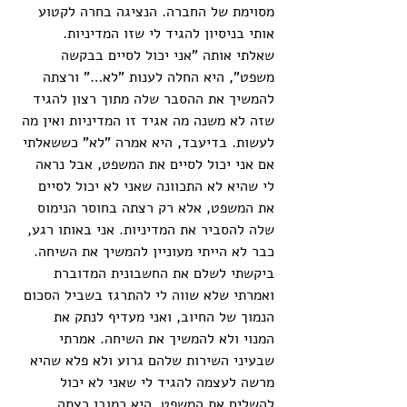
מסוימת של החברה. הנציגה בחרה לקטוע 
אותי בניסיון להגיד לי שזו המדיניות. 
שאלתי אותה "אני יכול לסיים בבקשה 
משפט", היא החלה לענות "לא…" ורצתה 
להמשיך את ההסבר שלה מתוך רצון להגיד 
שזה לא משנה מה אגיד זו המדיניות ואין מה 
לעשות. בדיעבד, היא אמרה "לא" כששאלתי 
אם אני יכול לסיים את המשפט, אבל נראה 
לי שהיא לא התכוונה שאני לא יכול לסיים 
את המשפט, אלא רק רצתה בחוסר הנימוס 
שלה להסביר את המדיניות. אני באותו רגע, 
כבר לא הייתי מעוניין להמשיך את השיחה. 
ביקשתי לשלם את החשבונית המדוברת 
ואמרתי שלא שווה לי להתרגז בשביל הסכום 
הנמוך של החיוב, ואני מעדיף לנתק את 
המנוי ולא להמשיך את השיחה. אמרתי 
שבעיני השירות שלהם גרוע ולא פלא שהיא 
מרשה לעצמה להגיד לי שאני לא יכול 
להשלים את המשפט. היא כמובן רצתה 