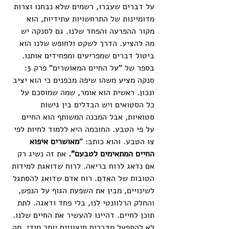
על דברים שעברו, רשמים שלא נבחנו וצרות 
מדומיינות של התרחשויות עתידיות, הוא 
מקור ההפרעה והפחד שלנו. גם לסנקה יש 
מה להציע. הדרך לשקט ולחופש שלנו הוא 
ביטול דברים שמפריעים ומפחידים אותנו.
בספר של "על החיים המאושרים" פרק 3: 
סנקה מציע משהו שיפה מבפנים כי הוא יציב 
ונכון. ראשית הוא אומר, שמה שמוסכם על 
כל הסטואים ויש הבדלים בין גישות 
סטואיות, אבל המכנה המשותף הוא החיים 
על פי הטבע. החוכמה היא ללמוד לחיות לפי 
צו הטבע. והוא כותב: "
מאושרים איפוא 
החיים המתאימים לטבעם". 
את זה נשיג רק 
אם נדאג לרוח בריאה. לרוח שדואגת למידות 
הטובות של האדם. רוח אדם שדואג להסתגל 
לשינויים, מבין את השפעת הגוף על הנפש, 
והחלק הרלוונטי לנו, בלי פחד ודאגה. לתת 
תוכן לחיים. דהיינו להעשיר את החיים שלנו. 
לא להתפעל מדברים חיצוניים יותר מידי. מה 