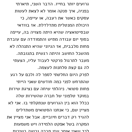
גרועים יותר בחייו. הדבר השני, תיארתי 
בפניה, איך סנקה אומר לא לצאת לעשות 
עסקים כאשר את רעבה, או עייפה, כי 
היכולת המנטלית מתדלדלת. אז בוודאי 
שבסיטואציה שהיא היתה מצויה בה, עייפה 
בסוף יום עבודה מתיש והתמודדה עם עובדת 
פחות מלבבית, אז הגיוני שהיא התנהלה לא 
מהשכל החושב והיתה רגשית בתגובתה. 
מעבר לתרגול פרקטי לעבוד עליו, הצעתי 
לה גם קצת סלחנות לעצמה. 
לפרק היום החלטתי לספר לה ולכם על רגע 
שהתרחש לפני כמה חודשים שאני הייתי 
פחות סטואי. ניהלתי שיחה עם נציגת שירות 
במוקד טלפוני של חברה שהשירות שלה 
ככלל הוא בין הגרועים שנתקלתי בו. אני לא 
מציין שם, כי אנחנו הסטואים משתדלים 
להגיד רק דברים חיוביים. אבל אני מציין את 
המקרה בשל אפקט הלמידה ויש משמעות 
לכך שאני אומר שזו חברה גרועה בשירות 