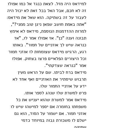
למידאס היה מזל. לצאת כנגד אל כמו אפולו 
זה לא חכם, אבל האל בכל זאת לא יכול היה 
לעבור על זה בשתיקה. הוא שאל את מידאס: 
"אתה באמת חושב שפאן ניגן טוב ממני?", 
למרות ההזדמנות הנוספת, מידאס לא אימץ 
תבונה וענה "כן". אז אפולו אמר לו, "אז 
כנראה שיש לך אוזניים של חמור". באותו 
רגע, הרגיש מידאס שצומחות לו אוזני חמור 
וכל היצורים הפלאיים פרצו בצחוק. אפולו 
אמר "כנראה שצדקתי". 
מידאס ברח לביתו. שם על הראש מעין 
תרבוש שיסתיר את האוזניים ואף אחד לא 
ידע על אוזניי החמור שלו.
פרט למשרת שלו שנהג לספר אותו. 
מידאס אמר למשרת שהוא יעניש את כל 
משפחתו בחומרה אם יספר למישהו שיש לו 
אוזני חמור. אם ישמור על הסוד, הוא גם 
ישלם לו משכורת גבוה במיוחד כדמי 
שתיקה. 