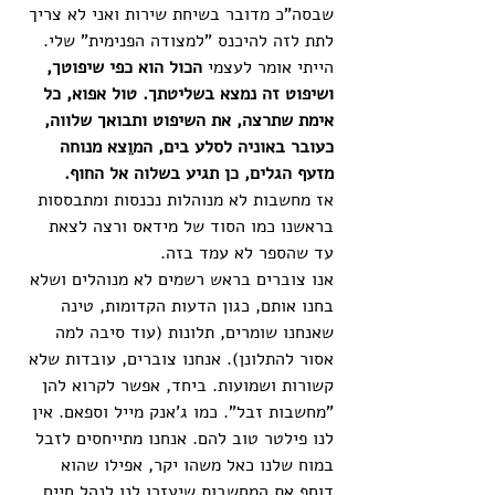
שבסה"כ מדובר בשיחת שירות ואני לא צריך 
לתת לזה להיכנס "למצודה הפנימית" שלי. 
הייתי אומר לעצמי 
הכול הוא כפי שיפוטך, 
ושיפוט זה נמצא בשליטתך. טול אפוא, כל 
אימת שתרצה, את השיפוט ותבואך שלווה, 
כעובר באוניה לסלע בים, המוֵצא מנוחה 
מזעף הגלים, כן תגיע בשלוה אל החוף.
אז מחשבות לא מנוהלות נכנסות ומתבססות 
בראשנו כמו הסוד של מידאס ורצה לצאת 
עד שהספר לא עמד בזה. 
אנו צוברים בראש רשמים לא מנוהלים ושלא 
בחנו אותם, כגון הדעות הקדומות, טינה 
שאנחנו שומרים, תלונות (עוד סיבה למה 
אסור להתלונן). אנחנו צוברים, עובדות שלא 
קשורות ושמועות. ביחד, אפשר לקרוא להן 
"מחשבות זבל". כמו ג'אנק מייל וספאם. אין 
לנו פילטר טוב להם. אנחנו מתייחסים לזבל 
במוח שלנו כאל משהו יקר, אפילו שהוא 
דוחף את המחשבות שיעזרו לנו לנהל חיים 