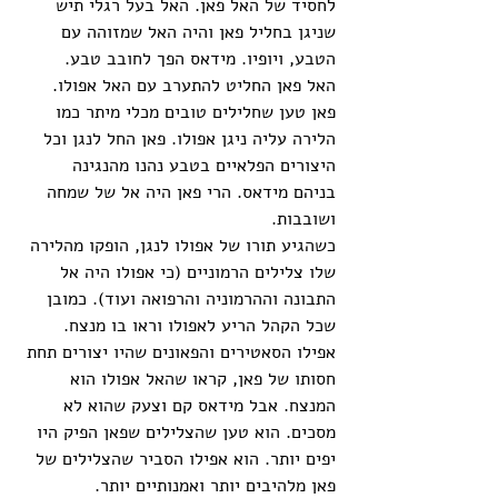
לחסיד של האל פאן. האל בעל רגלי תיש 
שניגן בחליל פאן והיה האל שמזוהה עם 
הטבע, ויופיו. מידאס הפך לחובב טבע. 
האל פאן החליט להתערב עם האל אפולו. 
פאן טען שחלילים טובים מכלי מיתר כמו 
הלירה עליה ניגן אפולו. פאן החל לנגן וכל 
היצורים הפלאיים בטבע נהנו מהנגינה 
בניהם מידאס. הרי פאן היה אל של שמחה 
ושובבות. 
כשהגיע תורו של אפולו לנגן, הופקו מהלירה 
שלו צלילים הרמוניים (כי אפולו היה אל 
התבונה וההרמוניה והרפואה ועוד). כמובן 
שכל הקהל הריע לאפולו וראו בו מנצח. 
אפילו הסאטירים והפאונים שהיו יצורים תחת 
חסותו של פאן, קראו שהאל אפולו הוא 
המנצח. אבל מידאס קם וצעק שהוא לא 
מסכים. הוא טען שהצלילים שפאן הפיק היו 
יפים יותר. הוא אפילו הסביר שהצלילים של 
פאן מלהיבים יותר ואמנותיים יותר. 