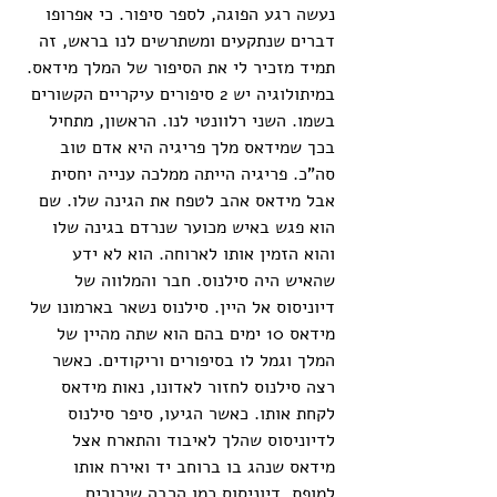
נעשה רגע הפוגה, לספר סיפור. כי אפרופו 
דברים שנתקעים ומשתרשים לנו בראש, זה 
תמיד מזכיר לי את הסיפור של המלך מידאס. 
במיתולוגיה יש 2 סיפורים עיקריים הקשורים 
בשמו. השני רלוונטי לנו. הראשון, מתחיל 
בכך שמידאס מלך פריגיה היא אדם טוב 
סה"כ. פריגיה הייתה ממלכה ענייה יחסית 
אבל מידאס אהב לטפח את הגינה שלו. שם 
הוא פגש באיש מכוער שנרדם בגינה שלו 
והוא הזמין אותו לארוחה. הוא לא ידע 
שהאיש היה סילנוס. חבר והמלווה של 
דיוניסוס אל היין. סילנוס נשאר בארמונו של 
מידאס 10 ימים בהם הוא שתה מהיין של 
המלך וגמל לו בסיפורים וריקודים. כאשר 
רצה סילנוס לחזור לאדונו, נאות מידאס 
לקחת אותו. כאשר הגיעו, סיפר סילנוס 
לדיוניסוס שהלך לאיבוד והתארח אצל 
מידאס שנהג בו ברוחב יד ואירח אותו 
למופת. דיוניסוס כמו הרבה שיכורים 