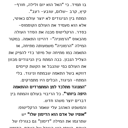
בו תמיד. כי "האל הוא יום ולילה, חורף- 
קיץ, קרב -שלום, שובע- רעב". 
המתח בין הניגודים לא יוצר עולם כאוטי, 
אלא הוא מעמיד את העולם הקוסמוס- 
כסדר. הרקליטוס מכנה את הסדר העולה 
מהכאוס "הרמוניה"- דהיינו התאמה. במקור 
המילה "הרמוניה" משמעותה מתיחה, או 
התאמה כמו מתיחה של מיתר כדי להפיק את 
הצליל הנכון. ככה המתח בין הניגודים מכוון 
את העולם כפי שהנבל או הקשת קיימים 
דווקא בשל התאמה שבמתח וניגוד. בלי 
המתח- הניגוד, הכלים היו מתפרקים. 
"
המנוגד מתלכד למן המתפרדים ההתאמה 
היפה ביותר". 
כל הריבוי בעולם והמתח בין 
דברים יוצר משהו חדש. 
והמשפט האהוב עלי שאמר הרקליטוס: 
"אופיו של אדם הוא הדימון שלו"
 יש 
שתרגמו את המילה "דימון" גם כגורלו של 