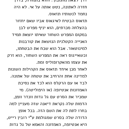
דרך לצאת מהמבוך. והוא בתמורה, בדרך 
חזרה לאתונה, נטש אותה על אי. לא היה 
נחמד לנשותיו תזאוס. 
תזאוס הבטיח לאיגאוס אביו שאם יחזור 
בהצלחה מכרתים, הוא יניף מפרש לבן 
במקום המפרש השחור שאיתו יוצאת תמיד 
האנייה הקטלנית הנושאת את קורבנות 
למינוטאור. אבל הוא שכח את הבטחתו, 
וכשאייגוס ראה את המפרש השחור, הוא זרק 
את עצמו מהאקרופוליס ומת.
לאחר מכן איחד תזאוס את הקהילות השונות 
למדינה אחת והרחיב את שטחה של אתונה. 
לבד או עם הרקלס הוא לכד את נסיכת 
האמזונות אנטיופה (או היפוליטה). מי 
שמכיר את הסרט עם גל גדות וונדר וומן, 
הדמות שלה נקראת דיאנה שזה מעניין למה 
בחרו לתת לה את השם הזה. בכל אופן 
הדודה שלה בסרט שמגולמת ע"י רובין רייט, 
היא אנטיופה, האמזונה והאמא של גל גדות 