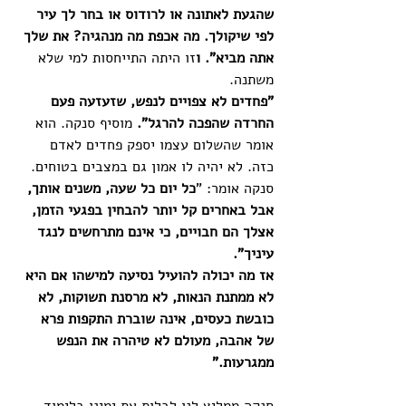
שהגעת לאתונה או לרודוס או בחר לך עיר 
לפי שיקולך. מה אכפת מה מנהגיה? את שלך 
אתה מביא". ו
זו היתה התייחסות למי שלא 
משתנה.
"פחדים לא צפויים לנפש, שזעזעה פעם 
החרדה שהפכה להרגל". 
מוסיף סנקה. הוא 
אומר שהשלום עצמו יספק פחדים לאדם 
כזה. לא יהיה לו אמון גם במצבים בטוחים. 
סנקה אומר: "
כל יום כל שעה, משנים אותך, 
אבל באחרים קל יותר להבחין בפגעי הזמן, 
אצלך הם חבויים, כי אינם מתרחשים לנגד 
עיניך". 
אז מה יכולה להועיל נסיעה למישהו אם היא 
לא ממתנת הנאות, לא מרסנת תשוקות, לא 
כובשת כעסים, אינה שוברת התקפות פרא 
של אהבה, מעולם לא טיהרה את הנפש 
ממגרעות."