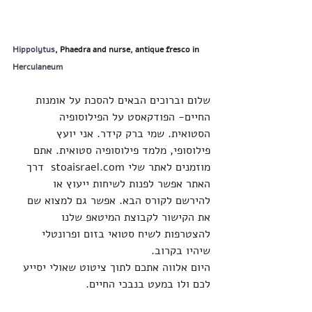
Hippolytus
, Phaedra and nurse, antique fresco in 
Herculaneum
שלום וברוכים הבאים להסכת על אומנות 
החיים- הפודקאסט על הפילוסופיה 
הסטואית. שמי ברק קידר. אני יועץ 
פילוסופי, מלמד פילוסופיה סטואית. אתם 
מוזמנים לאתר שלי 
stoaisrael.com
  דרך 
האתר אפשר לפנות לשיחות ייעוץ או 
להירשם לקורס הבא. אפשר גם למצוא שם 
את הקישור לקבוצת המיטאפ שלנו 
להצטרפות לשיח סטואי בזום ופרונטלי 
שיהיו בקרוב. 
היום אלווה אתכם לתוך ציטוט שאולי יסייע 
לכם ולו במעט בנבכי החיים. 