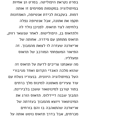
בסרט נקראת היפוליטה. בסרט הן אחיות 
במיתולוגיה במקומות מסוימים זו אותה 
דמות. בעקבות לכידת אנטיופה, האמזונות 
תקפו את אתונה, אבל אנטיופה נפלה 
בלחימה לצד תזאוס. לפניכן נולד לה 
ולתזאוס בן, היפוליטוס. לאחר שנשאר רווק, 
תזאוס מתחתן עם פידרה. אחותה של 
אריאדנה שעזרה לו לצאת מהמבוך. זה 
התיאור המשפחתי המורכב של תזאוס 
ומעלליו. 
מה שאנחנו צריכים לדעת על תזאוס זה 
שהוא מלכה האגדי הקדום ואחד מגיבורי 
העל במיתולוגיה היוונית. בנעוריו נשלח עם 
עוד צעירים מאתונה למינוס מלך כרתים 
בתור קורבן למינוטאור ששכן בלבירינת. 
המבוך שבנה דיידלוס. תזאוס הורג את 
המינוטאור ויוצא מהמבוך בעזרתה של 
אריאדנה שהתאהבה בו והם בורחים 
מכרתים, אבל בדרך תזאוס נוטש אותה על 