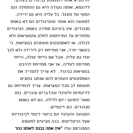
זה מביא אותו להתעסק בניגודים בעולם. 
לדוגמא, אותה נקודה היא גם ההתחלה וגם 
הסוף של מעגל. כל עליה היא גם ירידה. 
למעשה הוא אומר שהניגודים הם לא באמת 
מנוגדים. אין ביניהם סתירה באמת. הניגודים 
מלמדים על התייחסות לחלק מהמציאות ולא 
לכולה. או לאספקטים משתנים במציאות. כי 
כשאני יורד, אני מתייחס רק לירידה ולא לכך 
שזו גם עליה. אבל אם הייתי עולה, הייתי 
מתייחס לעליה. אז אני מתייחס להיבט 
במציאות כניגוד.  לא צריך להפריד את 
האספקטים השונים להם אנחנו נותנים 
תשומת לב מכל המציאות. צריך להתייחס גם 
לדינמיות ולשינוי שהדברים עוברים. כמו 
מאור לחושך-יום ללילה. הם לא באמת 
מנוגדים. הם דינמיים.
התנועה והשינוי הם ביטוי דינמי לניגודיות 
אצל הרקליטוס. ככה מגיעים למשפט 
המפורסם שלו "
אין אתה נכנס לאותו נהר 