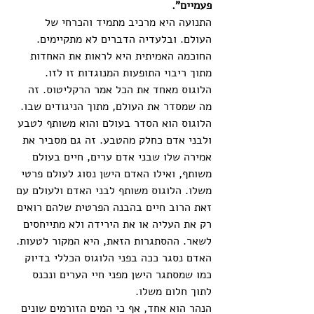
פעמיים". 
התנועה היא מרכיב מתמיד והכרחי של 
העולם. ובלעדיה הדברים לא מתקיימים. 
החוכמה האמיתית היא לראות את האחדות 
מתוך ריבוי התופעות המנוגדות זו לזו. 
הלוגוס מאחד את הכל אמר הרקליטוס. זה 
מה שמסדר את העולם, מתוך הניגודים שבו. 
הלוגוס הוא הסדר בעולם והוא משותף לטבע 
ולבני אדם כחלק מהטבע. זה גם מסביר את 
אמירה שלו שבני אדם ערים, חיים בעולם 
משותף, ואילו האדם הישן נסוג לעולם פרטי 
משלו. הלוגוס משותף לבני האדם ולעולם עם 
זאת הרוב חיים בהבנה הפרטית שלהם רואים 
רק את העליה או את הירידה ולא מתייחסים 
לשאר. ההסתגרות הזאת, היא המקור לטעות. 
האדם נסגר ככה בפני הלוגוס הכללי בדיוק 
כמו שמסתגר הישן מפני חיי הערים ונכנס 
לתוך חלום משלו. 
הנהר הוא אחד, אף כי המים הזורמים שונים 