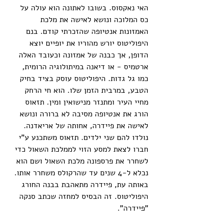
האי נאקסוס. בשובו לאתונה הוא עולה על 
כס המלוכה ונושא לאישה את מלכת 
האמזונות אנטיופה שהזכרתי קודם. בנם 
היפוליטוס יורש מהוריו את יופיים יוצא 
הדופן, אך כבנה של אמזונה וכעובד האלה 
ארטמיס - או דיאנה במיתולוגיה הרומית, 
כמו גל גדות. היפוליטוס עוסק בציד בחיק 
הטבע, במרבית הזמן שלו. הוא חי הרחק 
מחיי העיר ומתנזר מנישואין ומין. תזאוס 
הורג את אנטיופה מסיבה לא ברורה ונושא 
לאישה את פיידרה, אחותה של אריאדנה. 
נולדו להם שני ילדים. תזאוס משתכנע ע"י 
חברו לצאת למסע הזוי לממלכת השאול כדי 
לשחרר את פרספונה מלכת השאול ושם הוא 
נכלא ל-4 שנים עד שהרקולס משחרר אותו. 
באותה עת, פיידרה מתאהבת בבנה החורג 
היפוליטוס. זה הבסיס למחזה שכתב סנקה 
"פיידרה". 