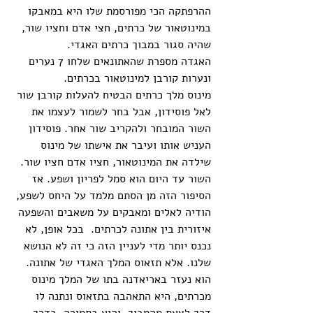
ההרפתקה הכי מפורסמת שלו היא במאבקו 
במינוטאור של כרתים, חצי אדם וחציו שור, 
שהיה סגור במבוך כרתים האגדי.
האגדה מספרת שהאתונאים שלחו 7 נערים 
ונערות קורבן למינוטאור בכרתים. 
מינוס מלך כרתים הבטיח להעלות קורבן שור 
לאל פוסידון, אבל בחר לשמור לעצמו את 
השור המובחר ולהקריב שור אחר. פוסידון 
העניש אותו ועיבר את אישתו של מינוס 
שילדה את המינוטאור, חציו אדם חציו שור. 
השור עד היום הוא סמל לפריון ושפע. אז 
הסיפור הזה מן הסתם מלמד על היחס לשפע, 
הודיה לאלים ומאבקים על משאבים והשפעה 
איזורית בין אתונה לכרתים.  בכל אופן, לא 
נכנס יותר מדי לעניין הזה כי זה לא הנושא 
שלנו. אלא תזאוס המלך האגדי של אתונה. 
הוא נעזר באריאדנה בתו של המלך מינוס 
מכרתים, היא התאהבה בתזאוס ונתנה לו 