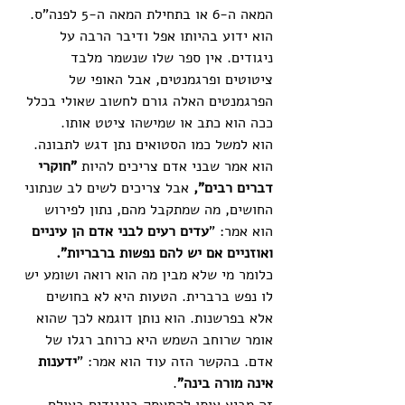
המאה ה-6 או בתחילת המאה ה-5 לפנה"ס. 
הוא ידוע בהיותו אפל ודיבר הרבה על 
ניגודים. אין ספר שלו שנשמר מלבד 
ציטוטים ופרגמנטים, אבל האופי של 
הפרגמנטים האלה גורם לחשוב שאולי בכלל 
ככה הוא כתב או שמישהו ציטט אותו. 
הוא למשל כמו הסטואים נתן דגש לתבונה. 
הוא אמר שבני אדם צריכים להיות 
"חוקרי 
דברים רבים", 
אבל צריכים לשים לב שנתוני 
החושים, מה שמתקבל מהם, נתון לפירוש 
הוא אמר: "
עדים רעים לבני אדם הן עיניים 
ואוזניים אם יש להם נפשות ברבריות". 
כלומר מי שלא מבין מה הוא רואה ושומע יש 
לו נפש ברברית. הטעות היא לא בחושים 
אלא בפרשנות. הוא נותן דוגמא לכך שהוא 
אומר שרוחב השמש היא כרוחב רגלו של 
אדם. בהקשר הזה עוד הוא אמר: "
ידענות 
אינה מורה בינה"
. 