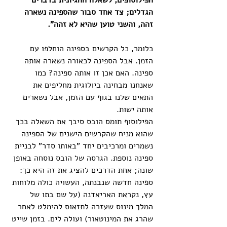
הפילוסופים, לשאלה ההגיונית בדברים 
הגדלים; צד אחד סבור שהספינה נשארה 
זהה, והשני טוען שהיא לא זהה".
כלומר, כל הקרשים בספינה הוחלפו עם 
הזמן. אבל הספינה לכאורה נשארה אותה 
ספינה. האם אכן זו אותה ספינה? כמו 
שאנחנו מבחינה ביולוגית מחליפים את 
התאים שלנו בגוף עם הזמן, אבל נשארים 
אותה ישות.
הפילוסוף תומס הובס סיבך את השאלה בכך 
שהוא מניח שהקרשים הישנים של הספינה 
נשמרים ומרכיבים יחד "באותו סדר" לבניית 
ספינה נוספת. הגרסה של הובס נוסחה באופן 
שונה; אחת הדרכים להציג את זה היא כך: 
ספינה חדשה שנבנתה, העשויה כולה מלוחות 
עץ, נקראת האריאדנה (על שם בתו של 
המלך מינוס שעזרה לתזאוס להימלט לאחר 
שהרג את המינוטאור) ועולה לים. בזמן שייט 