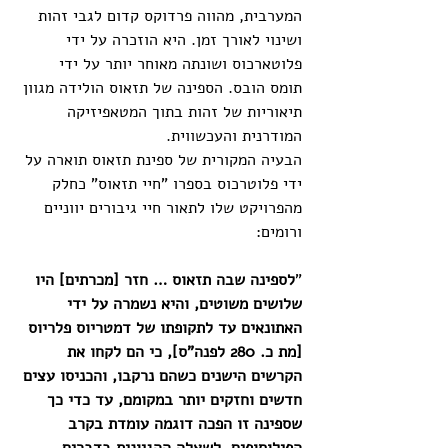
המערבית, מהווה פרדוקס קדום לגבי זהות 
ושינוי לאורך זמן. היא הוזכרה על ידי 
פלוטארכוס ושונתה מאוחר יותר על ידי 
תומס הובס. הספינה של תזאוס הולידה מגוון 
תיאוריות של זהות בתוך המטאפיזיקה 
המודרנית והעכשווית.
הבעיה המקורית של ספינת תזאוס תוארה על 
ידי פלוטרכוס בספרו "חיי תזאוס" כחלק 
מהפרויקט שלו לתאור חיי גיבורים יווניים 
ורומים:
"
לספינה שבה תזאוס … חזר [מכרתים] היו 
שלושים משוטים, והיא נשמרה על ידי 
האתונאים עד לתקופתו של דמטריוס פלריוס 
[מת כ. 280 לפנה"ס], כי הם לקחו את 
הקרשים הישנים כשהם נרקבו, והכניסו עצים 
חדשים וחזקים יותר במקומם, עד כדי כך 
שספינה זו הפכה דוגמה עומדת בקרב 