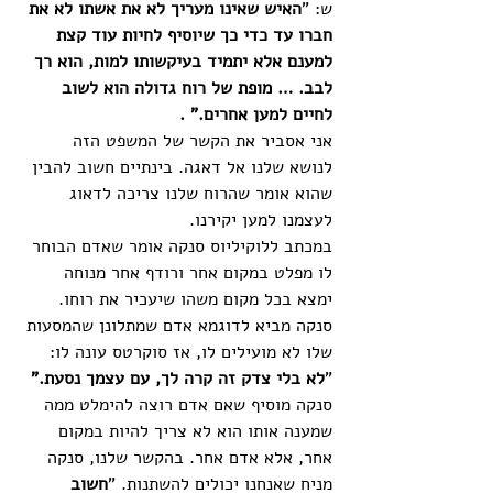
ש: "
האיש שאינו מעריך לא את אשתו לא את 
חברו עד כדי כך שיוסיף לחיות עוד קצת 
למענם אלא יתמיד בעיקשותו למות, הוא רך 
לבב. … מופת של רוח גדולה הוא לשוב 
לחיים למען אחרים." . 
אני אסביר את הקשר של המשפט הזה 
לנושא שלנו אל דאגה. בינתיים חשוב להבין 
שהוא אומר שהרוח שלנו צריכה לדאוג 
לעצמנו למען יקירנו.  
במכתב ללוקיליוס סנקה אומר שאדם הבוחר 
לו מפלט במקום אחר ורודף אחר מנוחה 
ימצא בכל מקום משהו שיעכיר את רוחו. 
סנקה מביא לדוגמא אדם שמתלונן שהמסעות 
שלו לא מועילים לו, אז סוקרטס עונה לו: 
"
לא בלי צדק זה קרה לך, עם עצמך נסעת."
סנקה מוסיף שאם אדם רוצה להימלט ממה 
שמענה אותו הוא לא צריך להיות במקום 
אחר, אלא אדם אחר. בהקשר שלנו, סנקה 
מניח שאנחנו יכולים להשתנות. "
חשוב 